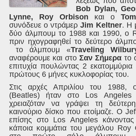
λέξεως
που
αποτ
Bob Dylan, Geor
Lynne, Roy Orbison
και
ο
Tom
συνόδευε
ο
ντράμερ
Jim Keltner
.
Η 
δύο άλμπουμ το 1988 και 1990, ο
πριν ηχογραφηθεί το δεύτερο άλμπ
το άλμπουμ «
Traveling Wilbu
αναφέρουμε και στο
Σαν Σήμερα
το ο
επιτυχία πουλώντας 2 εκατομμύρια 
πρώτους 6 μήνες κυκλοφορίας του.
Στις αρχές Απριλίου
του 1988,
(
Beatles
)
ήταν
στο
Los
Angeles
χρειαζόταν να γράψει τη δεύτερ
καινούριο δίσκο που ετοίμαζε
. Ο
Jef
επίσης
στο
Los
Angeles
κάνοντα
κάποια κομμάτια του μεγάλου
Roy 