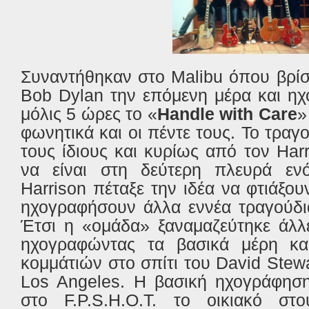
Συναντήθηκαν στο Malibu όπου βρίσ
Bob
Dylan
την επόμενη μέρα και η
μόλις 5 ώρες το «
Handle with Care
»
φωνητικά και οι πέντε τους. Το τρα
τους ίδιους και κυρίως από τον
Har
να είναι στη δεύτερη πλευρά εν
Harrison
πέταξε την ιδέα να φτιάξου
ηχογραφήσουν άλλα εννέα τραγούδι
Έτσι η «ομάδα» ξαναμαζεύτηκε άλλ
ηχογραφώντας τα βασικά μέρη κα
κομμάτιών στο σπίτι του David Stewa
Los Angeles. Η βασική ηχογράφηση
στο F.P.S.H.O.T. το οικιακό στ