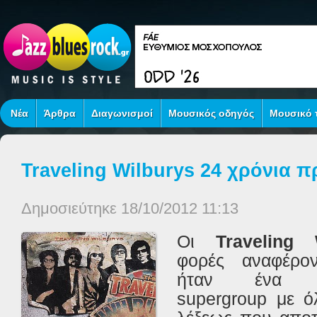
Νέα
Άρθρα
Διαγωνισμοί
Μουσικός οδηγός
Μουσικό τ
Traveling Wilburys 24 χρόνια π
Δημοσιεύτηκε 18/10/2012 11:13
Οι
Traveling
φορές
αναφέρον
ήταν
ένα
supergroup
με
ό