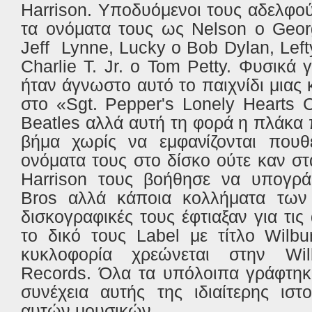
Harrison. Υποδυόμενοι τους αδελφο
τα ονόματα τους ως Nelson ο
Geor
Jeff
Lynne, Lucky ο
Bob
Dylan, Lef
Charlie T. Jr. ο
Tom
Petty. Φυσικά 
ήταν άγνωστο αυτό το παιχνίδι μιας κα
στο «Sgt.
Pepper
'
s
Lonely
Hearts
C
Beatles
αλλά αυτή τη φορά η πλάκα
βήμα χωρίς να εμφανίζονται πουθ
ονόματα τους στο δίσκο ούτε καν σ
Harrison
τους βοήθησε να υπογρ
Bros
αλλά κάποια κολλήματα των
δισκογραφικές τους έφτιαξαν για τις
το δικό τους
Label
με τίτλο
Wilbu
κυκλοφορία χρεώνεται στην
Wil
Records
. Όλα τα υπόλοιπα γράφτηκ
συνέχεια αυτής της ιδιαίτερης ισ
αυτών μουσικών…