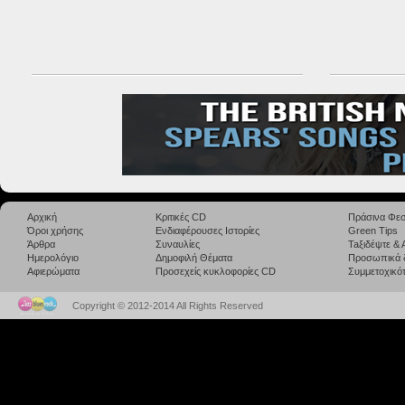
Αρχική
Κριτικές CD
Πράσινα Φεσ
Όροι χρήσης
Ενδιαφέρουσες Ιστορίες
Green Tips
Άρθρα
Συναυλίες
Taξιδέψτε &
Ημερολόγιο
Δημοφιλή Θέματα
Προσωπικά 
Αφιερώματα
Προσεχείς κυκλοφορίες CD
Συμμετοχικότ
Copyright © 2012-2014 All Rights Reserved