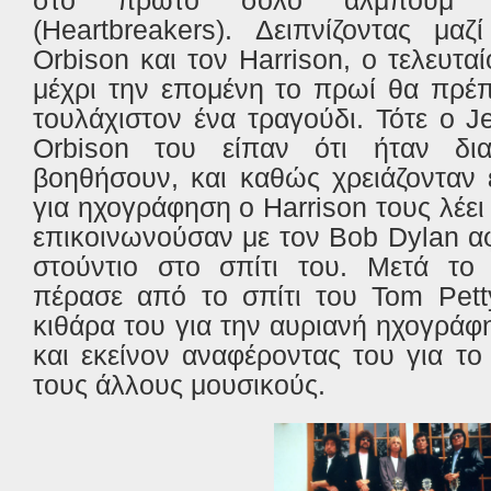
σ
το πρώτο σόλο άλμπουμ 
(Heartbreakers)
. Δειπνίζοντας μα
Orbison και τον Harrison, ο τελευτα
μέχρι την επομένη το πρωί θα πρέπε
τουλάχιστον ένα τραγούδι. Τότε ο
Je
Orbison του είπαν ότι ήταν δια
βοηθήσουν, και καθώς χρειάζονταν 
για ηχογράφηση ο
Harrison
τους λέει
επικοινωνούσαν με τον Bob Dylan αφ
στούντιο στο σπίτι του. Μετά τ
πέρασε από το σπίτι του
Tom
Pet
κιθάρα του για την αυριανή ηχογρά
και εκείνον αναφέροντας του για το
τους άλλους μουσικούς.