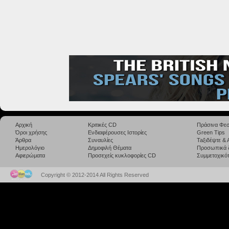
Αρχική
Κριτικές CD
Πράσινα Φεσ
Όροι χρήσης
Ενδιαφέρουσες Ιστορίες
Green Tips
Άρθρα
Συναυλίες
Taξιδέψτε &
Ημερολόγιο
Δημοφιλή Θέματα
Προσωπικά 
Αφιερώματα
Προσεχείς κυκλοφορίες CD
Συμμετοχικότ
Copyright © 2012-2014 All Rights Reserved