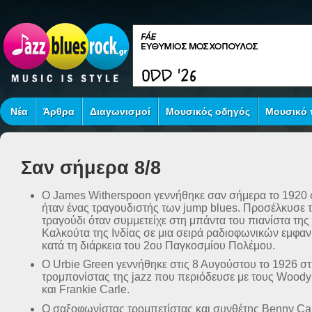
Νέα
Άρθρα
Διαγωνισμοί
Μουσικός οδηγός
Μουσικό τ
Σαν σήμερα 8/8
Ο James Witherspoon γεννήθηκε σαν σήμερα το 1920 
ήταν ένας τραγουδιστής των jump blues. Προσέλκυσε
τραγούδι όταν συμμετείχε στη μπάντα του πιανίστα της
Καλκούτα της Ινδίας σε μια σειρά ραδιοφωνικών εμφα
κατά τη διάρκεια του 2ου Παγκοσμίου Πολέμου.
Ο Urbie Green γεννήθηκε στις 8 Αυγούστου το 1926 σ
τρομπονίστας της jazz που περιόδευσε με τους Woody
και Frankie Carle.
Ο σαξοφωνίστας τρομπετίστας και συνθέτης Benny Car