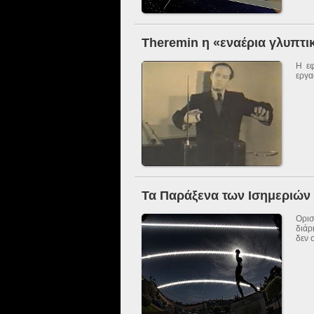
Theremin η «εναέρια γλυπτι
Η εφ
εργα
Τα Παράξενα των Ισημεριών
Ορισ
διάρ
δεν 