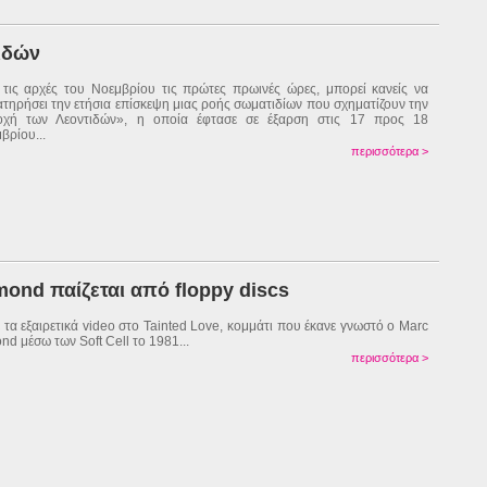
ιδών
τις αρχές του Νοεμβρίου τις πρώτες πρωινές ώρες, μπορεί κανείς να
τηρήσει την ετήσια επίσκεψη μιας ροής σωματιδίων που σχηματίζουν την
οχή των Λεοντιδών», η οποία έφτασε σε έξαρση στις 17 προς 18
βρίου...
περισσότερα >
mond παίζεται από floppy discs
ε τα εξαιρετικά video στο Tainted Love, κομμάτι που έκανε γνωστό ο Marc
nd μέσω των Soft Cell το 1981...
περισσότερα >