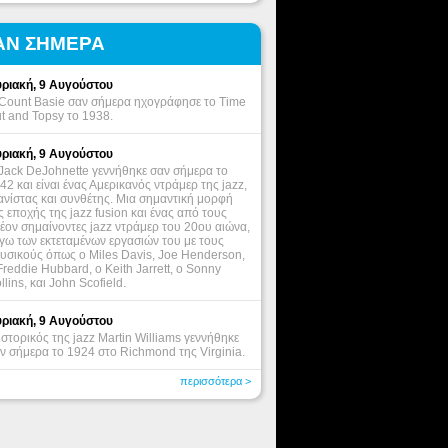
ΑΝ ΣΗΜΕΡΑ
ριακή, 9 Αυγούστου
Count Basie σαν σήμερα ηχογράφησε το Time
t and Topsy το 1938.
ριακή, 9 Αυγούστου
Jack DeJohnette γεννήθηκε σαν σήμερα το
42 και είναι ένας Αμερικανός ντράμερ της jazz,
ανίστας και συνθέτης. Μια σημαντική μορφή
ς εποχής της jazz fusion και ένας από τους
έον σημαίνοντες jazz ντράμερ του 20ου αιώνα,
γω των εκτεταμένων εργασιών του με τους
υσικούς όπως ο Miles Davis, Joe Henderson,
Freddie Hubbard, ο Keith Jarrett, o Sonny
llins, και John Scofield.
ριακή, 9 Αυγούστου
ιστορικός της jazz Martin Williams γεννήθηκε
ν σήμερα το 1924 στο Richmond της Virginia.
περισσότερα >