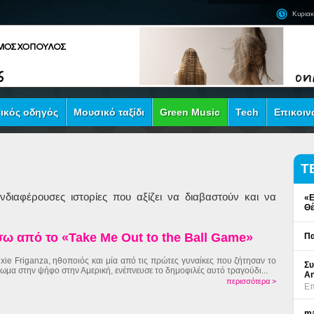
Κυριακ
ικός οδηγός
Μουσικό ταξίδι
Green Music
Tech
Επικοιν
Τ
διαφέρουσες ιστορίες που αξίζει να διαβαστούν και να
«Ε
Θέ
ίσω από το «Take Me Out to the Ball Game»
Πα
ixie Friganza, ηθοποιός και μία από τις πρώτες γυναίκες που ζήτησαν το
Συ
ίωμα στην ψήφο στην Αμερική, ενέπνευσε το δημοφιλές αυτό τραγούδι...
An
περισσότερα >
Επ
ma