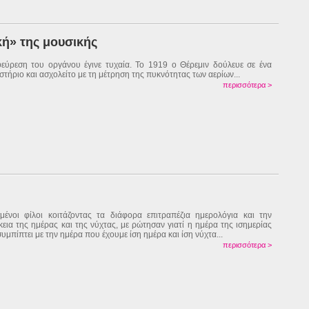
κή» της μουσικής
εύρεση του οργάνου έγινε τυχαία. Το 1919 ο Θέρεμιν δούλευε σε ένα
στήριο και ασχολείτο με τη μέτρηση της πυκνότητας των αερίων...
περισσότερα >
μένοι φίλοι κοιτάζοντας τα διάφορα επιτραπέζια ημερολόγια και την
κεια της ημέρας και της νύχτας, με ρώτησαν γιατί η ημέρα της ισημερίας
συμπίπτει με την ημέρα που έχουμε ίση ημέρα και ίση νύχτα...
περισσότερα >