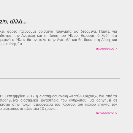
/9, αλλά...
κές φορές παίρνουμε ορισμένα πράγματα ως δεδομένα. Πάρτε, για
δειγμα, την Ανατολή και τη Δύση του Ήλιου. Ξέρουμε, δηλαδή, ότι
μερινά ο Ήλιος θα ανατείλει στην Ανατολή και θα δύσει στη Δύση, και
με επίσης ότι...
περισσότερα >
 15 Σεπτεμβρίου 2017 η διαστημοσυσκευή «Κασίνι-Χόιχενς», ένα από τα
 προηγμένα διαστημικά εργαστήρια του ανθρώπου, θα οδηγηθεί σε
κτονία στην πυκνή ατμόσφαιρα του Κρόνου, του αέριου γίγαντα τον
ο μελετούσε τα τελευταία 13 χρόνια...
περισσότερα >