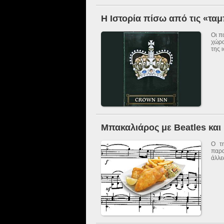
Η Ιστορία πίσω από τις «τα
Οι π
χώρο
της 
Μπακαλιάρος με Beatles και 
Ο τη
παρα
άλλε