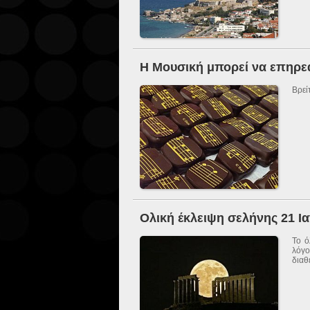
Η Μουσική μπορεί να επηρεά
Βρεί
Ολική έκλειψη σελήνης 21 Ι
Το ό
λόγο
διαθ