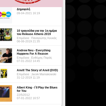
Δημοφιλή
09-04-2021 16:19
10 τραγούδια για την 1η ημέρα
του Release Athens 2019
Επιμέλεια : Παναγιώτης Λουκάς
06-06-2019 21:35
Andrew Neu - Everything
Happens For A Reason
Επιμέλεια : Ευθύμης Παράς
07-01-2022 14:45
Anvil! The Story of Anvil (DVD)
Επιμέλεια : Jacek Maniakowski
31-12-2019 11:19
Albert King - I΄ll Play the Blues
for You
22/5/2012
07-01-2022 16:57