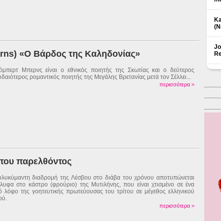
Ka
(Ν
Jo
rns) «Ο Βάρδος της Καληδονίας»
Re
μπερτ Μπερνς είναι ο εθνικός ποιητής της Σκωτίας και ο δεύτερος
δαιότερος ρομαντικός ποιητής της Μεγάλης Βρετανίας μετά τον Σέλλει...
περισσότερα >
 του παρελθόντος
λυκύμαντη διαδρομή της Λέσβου στο διάβα του χρόνου αποτυπώνεται
λυφα στο κάστρο (φρούριο) της Μυτιλήνης, που είναι χτισμένο σε ένα
ό λόφο της γοητευτικής πρωτεύουσας του τρίτου σε μέγεθος ελληνικού
ού.
περισσότερα >
Δ