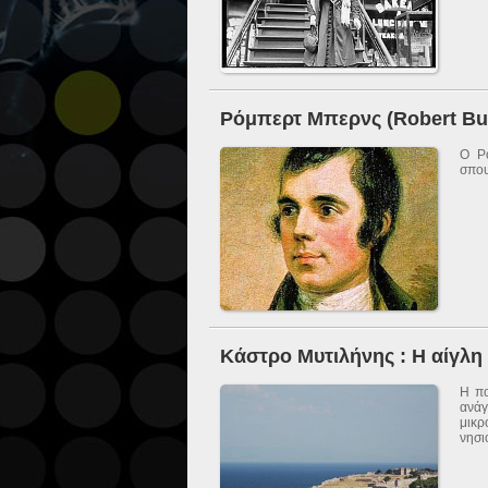
Ρόμπερτ Μπερνς (Robert Bu
O Ρό
σπου
Κάστρο Μυτιλήνης : Η αίγλη
Η πο
ανάγ
μικρ
νησι