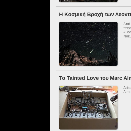
Η Κοσμική Βροχή των Λεοντ
Από 
παρα
«Βρ
Νοεμ
Το Tainted Love του Marc Al
Δείτ
Almo