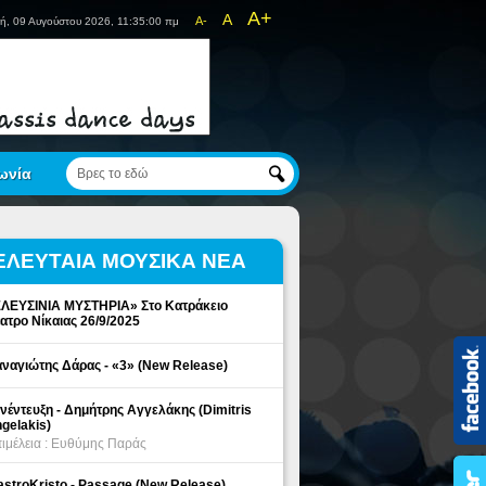
A+
A
A-
ή, 09 Αυγούστου 2026, 11:35:01 πμ
ωνία
ΕΛΕΥΤΑΙΑ ΜΟΥΣΙΚΑ ΝΕΑ
ΛΕΥΣΙΝΙΑ ΜΥΣΤΗΡΙΑ» Στο Κατράκειο
ατρο Νίκαιας 26/9/2025
ναγιώτης Δάρας - «3» (New Release)
νέντευξη - Δημήτρης Αγγελάκης (Dimitris
gelakis)
ιμέλεια : Ευθύμης Παράς
stroKristo - Passage (New Release)