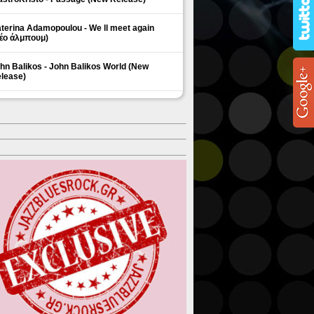
terina Adamopoulou - We ll meet again
έο άλμπουμ)
hn Balikos - John Balikos World (New
lease)
ΗΜΟΦΙΛΗ ΘΕΜΑΤΑ