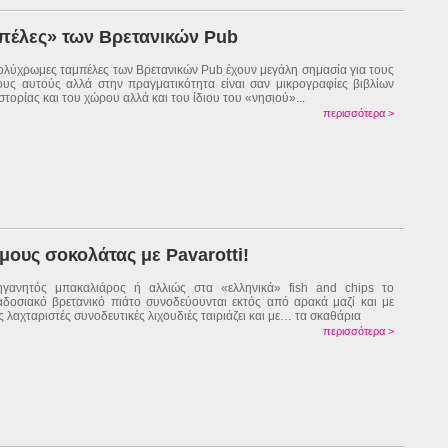
μπέλες» των Βρετανικών Pub
ολύχρωμες ταμπέλες των Βρετανικών Pub έχουν μεγάλη σημασία για τους
υς αυτούς αλλά στην πραγματικότητα είναι σαν μικρογραφίες βιβλίων
ιστορίας και του χώρου αλλά και του ίδιου του «νησιού»...
περισσότερα >
μους σοκολάτας με Pavarotti!
γανητός μπακαλιάρος ή αλλιώς στα «ελληνικά» fish and chips το
δοσιακό βρετανικό πιάτο συνοδεύουνται εκτός από αρακά μαζί και με
ς λαχταριστές συνοδευτικές λιχουδιές ταιριάζει και με… τα σκαθάρια
περισσότερα >