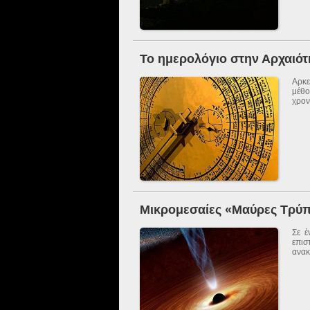
Το ημερολόγιο στην Αρχαιότ
Αρκε
μέθ
χρον
Μικρομεσαίες «Μαύρες Τρύ
Σε έ
επι
ανακ