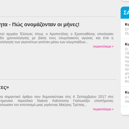
Σ
ητα - Πώς ονομάζονταν οι μήνες!
Κυ
Ο 
Ou
τοί αρχαίοι Έλληνες όπως ο Αριστοτέλης ο Ερατοσθένης επινόησαν
οδο χρονολόγησης με βάση τους ολυμπιακούς αγώνες και έτσι η
ολόγηση των γεγονότων γινόταν μέσω των ολυμπιάδων...
Κυ
περισσότερα >
Ο 
19
πι
τη
πλ
λό
μο
ο 
Ro
πες»
Κυ
να σημαντικό άρθρο που δημοσιεύτηκε στις 4 Σεπτεμβρίου 2017 στο
Ο 
στημονικό περιοδικό Nature Astronomy Γιαπωνέζοι επιστήμονες
σα
οίνωσαν τον εντοπισμό μιας γιγάντιας Μαύρης Τρύπας...
περισσότερα >