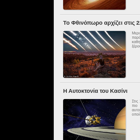
Το Φθινόπωρο αρχίζει στις 22
Μερι
παρά
καθη
ξέρου
Η Αυτοκτονία του Κασίνι
Στις
πιο
αυτο
οποί