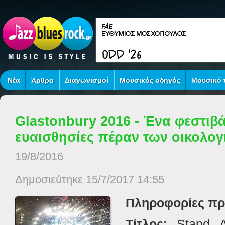
Νέα
Άρθρα
Διαγωνισμοί
Μουσικός οδηγός
Μουσικό τ
Glastonbury 2016 - Ένα φεστιβά
ευαισθησίες πέραν των οικολογ
19/8/2016
Δημοσιεύτηκε 15/7/2017 14:55
Πληροφορίες πρ
Τίτλος
:
Stand 