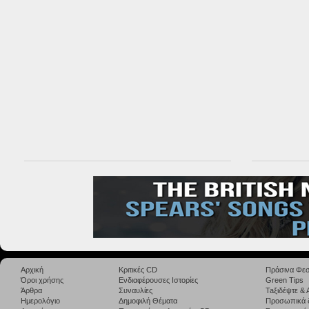
Αρχική
Κριτικές CD
Πράσινα Φεσ
Όροι χρήσης
Ενδιαφέρουσες Ιστορίες
Green Tips
Άρθρα
Συναυλίες
Taξιδέψτε &
Ημερολόγιο
Δημοφιλή Θέματα
Προσωπικά 