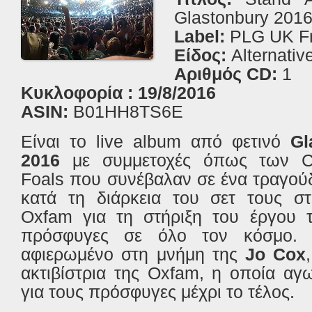
Glastonbury 2016 
Label:
PLG
UK
Fr
Είδος:
Alternativ
Αριθμός CD:
1
Κυκλοφορία
:
19
/
8
/2016
ASIN:
B01HH8TS6E
Είναι το
live
album
από φετινό
Gl
2016
με συμμετοχές όπως των
C
Foals
που συνέβαλαν σε ένα τραγού
κατά τη διάρκεια του σετ τους 
Oxfam
για τη στήριξη του έργου
πρόσφυγες σε όλο τον κόσμο. 
αφιερωμένο στη μνήμη της
Jo Cox
ακτιβίστρια της Oxfam, η οποία αγ
για τους πρόσφυγες μέχρι το τέλος.