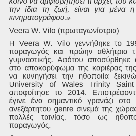
κοινό να αμφισβητήσει τι αρχές του κ
την ίδια τη ζωή, είναι για μένα η
κινηματογράφου.»
Veera
W
.
Vilo
(πρωταγωνίστρια)
Η
Veera
W
.
Vilo
γεννήθηκε το 199
παραγωγός και πρώην αθλήτρια τ
γυμναστικής. Αφότου αποσύρθηκε 
στο αποκορύφωμα της καριέρας τη
να κυνηγήσει την ηθοποιία ξεκιν
University of Wales Trinity Sain
αποφοίτησε το 2014. Επιστρέφοντ
έγινε ένα σημαντικό γρανάζι στο
ανεξάρτητου
genre
σινεμά της χώρας
πολλές ταινίας, τόσο ως ηθοπ
παραγωγός.