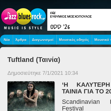
Νέα
Άρθρα
Διαγωνισμοί
Μουσικός οδηγός
Μουσικό τ
Tuftland (Ταινία)
Δημοσιεύτηκε 7/1/2021 10:34
‘
H
ΚΑΛΥΤΕΡΗ 
ΤΑΙΝΙΑ ΓΙΑ ΤΟ 2
Scandinavian
Festival