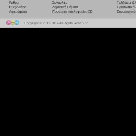
Άρθρα
Συναυλίες
Taξιδέψτε &
Ημερολόγιο
Δημοφιλή Θέματα
Προσωπικά 
Αφιερώματα
Προσεχείς κυκλοφορίες CD
Συμμετοχικότ
Copyright © 2012-2014 All Rights Reserved