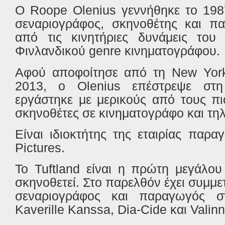
Ο
Roope
Olenius
γεννήθηκε το 198
σεναριογράφος, σκηνοθέτης και πα
από τις κινητήριες δυνάμεις του
Φινλανδικού
genre
κινηματογράφου.
Αφού αποφοίτησε από τη
New
Yor
2013, ο
Olenius
επέστρεψε στη 
εργάστηκε με μερικούς από τους π
σκηνοθέτες σε κινηματογράφο και τη
Είναι ιδιοκτήτης της εταιρίας παρ
Pictures
.
Το
Tuftland
είναι η πρώτη μεγάλου 
σκηνοθετεί. Στο παρελθόν έχει συμμε
σεναριογράφος και παραγωγός σ
Kaverille Kanssa, Dia-Cide και Valin