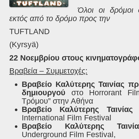
Όλοι οι δρόμοι
εκτός από το δρόμο προς την
TUFTLAND
(
Kyrsy
ä)
22 Νοεμβρίου στους κινηματογράφ
Βραβεία – Συμμετοχές:
Βραβείο Καλύτερης Ταινίας π
δημιουργού
στο
Horrorant
Fil
Τρόμου” στην Αθήνα
Βραβείο
Καλύτερης
Ταινίας
International Film Festival
Βραβείο
Καλύτερης
Ταινί
Underground Film Festival,