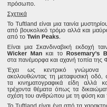
πρόσωπο.
Σχετικά
Το
Tuftland
είναι μια ταινία μυστηρίο
από βουκολικό τρόμο αλλά και μαύρ
από το
Twin
Peaks
.
Είναι μια Σκανδιναβική εκδοχή τ
Wicker
Man
και το
Rosemary
’
s
B
στα πανέμορφα και αχανή τοπία της Φ
Έχει ως κεντρικό γνώμονα τ
ακολουθώντας τη μεταφυσική οδό, ό
τα κινηματογραφικά είδη αλλά κα
τρέχοντα θέματα όπως τα δικαιώματ
σχέση του ανθρώπου με τη φύση και τ
Το
Tuftland
είναι ένα από τα χαρακτηρ