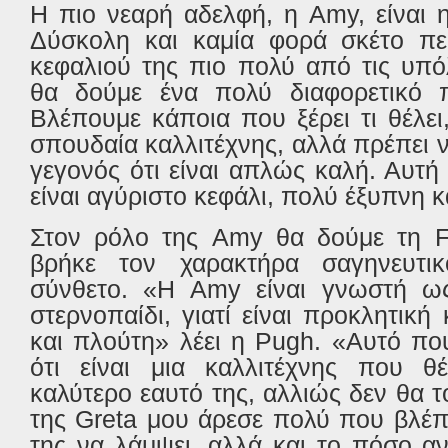
Η πιο νεαρή αδελφή, η
Amy
, είναι
Δύσκολη και καμία φορά σκέτο πει
κεφαλιού της πιο πολύ από τις υπόλ
θα δούμε ένα πολύ διαφορετικό 
Βλέπουμε κάποια που ξέρει τι θέλει,
σπουδαία καλλιτέχνης, αλλά πρέπει ν
γεγονός ότι είναι απλώς καλή. Αυτ
είναι αγύριστο κεφάλι, πολύ έξυπνη κ
Στον ρόλο της Amy θα δούμε τη F
βρήκε τον χαρακτήρα σαγηνευτικ
σύνθετο. «Η
Amy
είναι γνωστή ω
στερνοπαίδι, γιατί είναι προκλητική
και πλούτη» λέει η
Pugh
. «Αυτό πο
ότι είναι μια καλλιτέχνης που θ
καλύτερο εαυτό της, αλλιώς δεν θα τ
της
Greta
μου άρεσε πολύ που βλέπ
της να λάμψει, αλλά και το πόσο α