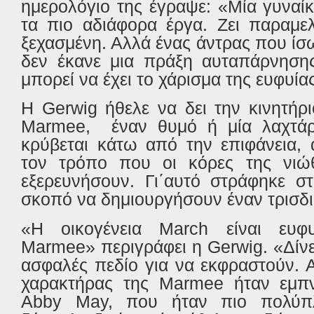
ημερολόγιο της έγραψε: «Μία γυναίκ
τα πιο αδιάφορα έργα. Ζει παραμελ
ξεχασμένη. Αλλά ένας άντρας που ίσ
δεν έκανε μια πράξη αυταπάρνησης
μπορεί να έχει το χάρισμα της ευφυίας
Η
Gerwig
ήθελε να δει την κινητήρ
Marmee
,
έναν θυμό ή μία λαχτά
κρύβεται κάτω από την επιφάνεια, 
τον τρόπο που οι κόρες της νιώ
εξερευνήσουν. Γι΄αυτό στράφηκε σ
σκοπό να δημιουργήσουν έναν τρισδι
«Η οικογένεια
March
είναι ευφυ
Marmee
» περιγράφει η
Gerwig
. «Δίν
ασφαλές πεδίο για να εκφραστούν.
χαρακτήρας της
Marmee
ήταν εμπν
Abby
May
, που ήταν πιο πολύπλ