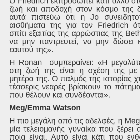
Ο
Friedrich
εκπροσωπεί κάτι άλλο στα
ζωή και αποδοχή στον κόσμο της δ
αυτά πιστεύω ότι η
Jo
συνειδητο
αισθήματα της για τον
Friedrich
ό
σπίτι εξαιτίας της αρρώστιας της
Bet
να μην παντρευτεί, να μην δώσει 
εαυτού της».
Η
Ronan
συμπεραίνει: «Η μεγαλύτ
στη ζωή της είναι η σχέση της με 
μητέρα της. Ο παλμός της ιστορίας χ
τέσσερις νεαρές βρίσκουν το πάτημ
που θέλουν και συνδέονται».
Meg
/
Emma
Watson
Η πιο μεγάλη από τις αδελφές, η
Me
μία τελειομανής γυναίκα που ξέρει α
ποια είναι. Αυτό είναι κάτι που ε