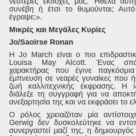
νεότερες εκδοχές μας. Ήθελα αυτή
συνέβη ή έτσι το θυμούνται; Αυτό
έγραψε;».
Μικρές και Μεγάλες Κυρίες
Jo
/
Saoirse
Ronan
Η
Jo
March
είναι ο πιο επιδραστι
Louisa
May
Alcott
. Ένας σπάν
χαρακτήρας που έγινε παγκόσμια
έμπνευση σε νεαρές γυναίκες που ή
ζωή καλλιτεχνικής έκφρασης. Η 
διάλεξε τη συγγραφή για να αποκτή
ανεξαρτησία της και να εκφράσει το 
Ο ρόλος χρειαζόταν μία αντίστοι
Gerwig
δεν δυσκολεύτηκε να εντοπ
συνεργαστεί μαζί της, η δημιουργός