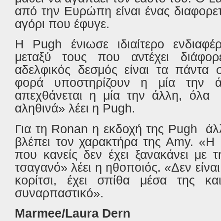
από την Ευρώπη είναι ένας διαφορε
αγόρι που έφυγε.
Η
Pugh
ένιωσε ιδιαίτερο ενδιαφέ
μεταξύ τους που αντέχει διάφορ
αδελφικός δεσμός είναι τα πάντα σ
φορά υποστηρίζουν η μία την ά
απεχθάνεται η μία την άλλη, όλα
αληθινά» λέει η
Pugh
.
Για τη
Ronan
η εκδοχή της
Pugh
άλ
βλέπει τον χαρακτήρα της
Amy
. «Η
που κανείς δεν έχει ξανακάνει με 
τσαγανό» λέει η ηθοποιός. «Δεν είνα
κορίτσι, έχει σπίθα μέσα της κα
συναρπαστικό».
Marmee
/
Laura
Dern