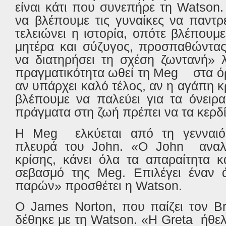
είναι κάτι που συνεπήρε τη
Watson
να βλέπουμε τις γυναίκες να παντρ
τελειώνει η ιστορία, οπότε βλέπουμ
μητέρα και σύζυγος, προσπαθώντας
να διατηρήσει τη σχέση ζωντανή» 
πραγματικότητα ωθεί τη
Meg
στα ό
αν υπάρχει καλό τέλος, αν η αγάπη κ
βλέπουμε να παλεύει για τα όνειρα
πράγματα στη ζωή πρέπει να τα κερδ
Η
Meg
ελκύεται από τη γενναι
πλευρά του
John
. «Ο
John
αναλ
κρίσης, κάνει όλα τα απαραίτητα κα
σεβασμό της
Meg
. Επιλέγει έναν 
παρών» προσθέτει η
Watson
.
Ο
James
Norton
, που παίζει τον
B
δέθηκε με τη
Watson
. «Η
Greta
ήθελ