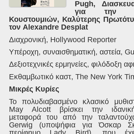
Pugh
, Διασκευ
για τη
Κουστουμιών, Καλύτερης Πρωτότυ
τον
Alexandre
Desplat
Διαχρονική,
Hollywood
Reporter
Υπέροχη, συναισθηματική, αστεία,
Gu
Δεξιοτεχνικές ερμηνείες, φιλόδοξη α
Εκθαμβωτικό καστ,
The
New
York
Ti
Μικρές Κυρίες
Το πολυδιαβασμένο κλασικό μυθι
May
Alcott
βρίσκει την ιδανική
μεταφορά του από την ταλαντού
Gerwig
(υποψήφια για Όσκαρ Σκ
περίφημο
Lady
Bird
), που έχε