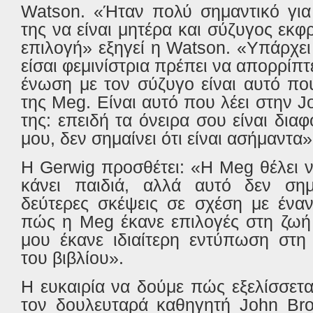
Watson
. «Ήταν πολύ σημαντικό για
της να είναι μητέρα και σύζυγος εκφρ
επιλογή» εξηγεί η
Watson
. «Υπάρχει
είσαι φεμινίστρια πρέπει να απορρίπτ
ένωση με τον σύζυγο είναι αυτό πο
της
Meg
. Είναι αυτό που λέει στην
J
της: επειδή τα όνειρα σου είναι δια
μου, δεν σημαίνει ότι είναι ασήμαντα»
Η
Gerwig
προσθέτει: «Η
Meg
θέλει 
κάνει παιδιά, αλλά αυτό δεν σημα
δεύτερες σκέψεις σε σχέση με έν
πώς η
Meg
έκανε επιλογές στη ζωή 
μου έκανε ιδιαίτερη εντύπωση στη
του βιβλίου».
H
ευκαιρία να δούμε πώς εξελίσσετ
τον δουλευταρά καθηγητή
John
Br