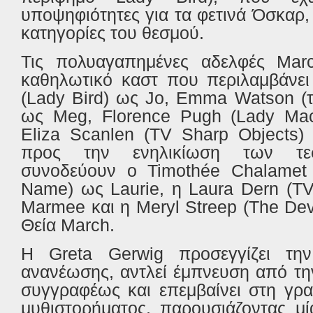
υποψηφιότητες για τα φετινά Όσκαρ, 
κατηγορίες του θεσμού.
Τις πολυαγαπημένες αδελφές
Mar
καθηλωτικό καστ που περιλαμβάνει
(
Lady
Bird
) ως
Jo
,
Emma
Watson
(
ως
Meg
,
Florence
Pugh
(
Lady
Ma
Eliza
Scanlen
(
TV
Sharp
Objects
)
προς την ενηλικίωση των τε
συνοδεύουν
o
Timoth
é
e
Chalamet
Name
) ως
Laurie
, η
Laura
Dern
(
T
Marmee
και η
Meryl
Streep
(
The
Dev
Θεία
March
.
Η
Greta
Gerwig
προσεγγίζει τη
ανανέωσης, αντλεί έμπνευση από τη
συγγραφέως και επεμβαίνει στη γρ
μυθιστορήματος, παρουσιάζοντας μί