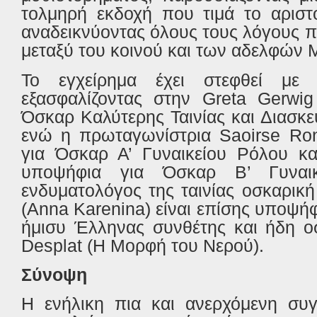
τολμηρή εκδοχή που τιμά το αριστο
αναδεικνύοντας όλους τους λόγους 
μεταξύ του κοινού και των αδελφών
Το εγχείρημα έχει στεφθεί με α
εξασφαλίζοντας στην
Greta
Gerwig
Όσκαρ Καλύτερης Ταινίας και Διασκ
ενώ η πρωταγωνίστρια
Saoirse
Ro
για Όσκαρ Α’ Γυναικείου Ρόλου κ
υποψήφια για Όσκαρ Β’ Γυναι
ενδυματολόγος της ταινίας οσκαρικ
(
Anna
Karenina
) είναι επίσης υποψή
ήμισυ Έλληνας συνθέτης και ήδη 
Desplat
(Η Μορφή του Νερού).
Σύνοψη
H
ενήλικη πια και ανερχόμενη σ