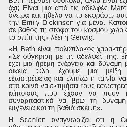
Beth
περνάει δύσκολα, αλλά είναι εξ
όχι; Είναι μια από τις αδελφές
Marc
όνειρα και ήθελα να το εκφράσω αυ
την
Emily
Dickinson
για μένα. Κάπο
σε βάθος τη στόφα του κόσμου χωρί
το σπίτι της» λέει η
Gerwig
.
«Η
Beth
είναι πολύπλοκος χαρακτήρ
«Σε σύγκριση με τις αδελφές της, ε
έχει μια ήρεμη ενέργεια και δύναμη
οικεία. Όλοι έχουμε μια μείξη 
εξωστρέφειας και ελπίζω η ταινία να
στο κοινό να εκτιμήσει τους εσωστρ
κάποιους που έχουν να πουν κ
συναρπαστικό να βρω τη δύναμη 
ευγένεια και τη βαθιά σκέψη».
Η
Scanlen
αναγνωρίζει ότι η
G
ηθοποιούς να μπουν στις ζωές των