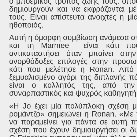
ο μποέμικος τρόπος ζωής τους, όπο
δημιουργούν και να εκφράζονται μ
τους. Είναι απίστευτα ανοιχτές η μί
ηθοποιός.
Αυτή η όμορφη συμβίωση ανάμεσα στ
και τη
Marmee
είναι κάτι π
αντικαταστήσει όταν μπαίνει στη
ανορθόδοξες επιλογές στην προσωπ
κάτι που μελέτησε η
Ronan
. Από 
ξεμυαλισμένο αγόρι της διπλανής π
είναι ο κολλητός της, από τη
συναρπαστικός και ψυχρός καθηγητ
«Η
Jo
έχει μία πολύπλοκη σχέση μ
ρομάντζο» σημειώνει η
Ronan
. «Με
να παραμείνει για πάντα σε αυτή τ
σχέση που έχουν δημιουργήσει οι δ