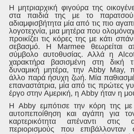
Η μητριαρχική φιγούρα της οικογέν
στα παιδιά της με το παρατσο
αδιαμφισβήτητα μία από τις πιο αγαπ
λογοτεχνία, μια μητέρα που ολομόνα
προικίζει τις κόρες της με κάτι σπά
σεβασμό. Η
Marmee
θεωρείται α
σύμβολο αυτοθυσίας. Αλλά η
Alco
χαρακτήρα βασισμένη στη δική τη
δυναμική μητέρα, την
Abby
May
, 
άλλο παρά ήσυχη ζωή. Μία παθιασμέ
επαναστάτρια, μία από τις πρώτες γυ
έργο στην Αμερική, η
Abby
ήταν η μο
Η
Abby
εμπότισε την κόρη της με 
αυτοπεποίθηση και αγάπη για το
καρτερικότητα απέναντι στις 
περιορισμούς που επιβάλλονταν σ