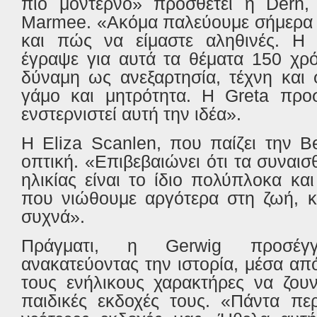
πιο μοντέρνο» προσθέτει η
Dern
,
Marmee
. «Ακόμα παλεύουμε σήμερα γ
και πώς να είμαστε αληθινές. 
έγραψε για αυτά τα θέματα 150 χρό
δύναμη ως ανεξαρτησία, τέχνη και 
γάμο και μητρότητα. Η
Greta
προ
ενστερνιστεί αυτή την ιδέα».
Η
Eliza
Scanlen
, που παίζει την
B
οπτική. «Επιβεβαιώνει ότι τα συναισ
ηλικίας είναι το ίδιο πολύπλοκα κα
που νιώθουμε αργότερα στη ζωή, κά
συχνά».
Πράγματι, η
Gerwig
προσέγ
ανακατεύοντας την ιστορία, μέσα απ
τους ενήλικους χαρακτήρες να ζου
παιδικές εκδοχές τους. «Πάντα πε