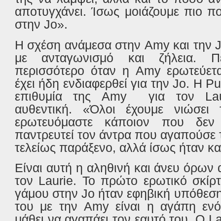
αποτυγχάνει. Ίσως μοιάζουμε πιο 
στην
Jo
».
H
σχέση ανάμεσα στην
Amy
και την
με ανταγωνισμό και ζήλεια. Πε
περισσότερο όταν η
Amy
ερωτεύετ
έχει ήδη ενδιαφερθεί για την
Jo
. Η
Pu
επιθυμία της
Amy
για τον
La
αυθεντική. «Όλοι έχουμε νιώσει
ερωτευόμαστε κάποιον που δεν
παντρευτεί τον άντρα που αγαπούσε τ
τελείως παράξενο, αλλά ίσως ήταν κα
Είναι αυτή η αληθινή και άνευ όρων
τον
Laurie
. Το πρώτο ερωτικό σκίρ
γάμου στην
Jo
ήταν εφηβική υπόθεση
του με την
Amy
είναι η αγάπη ενό
μάθει να αγαπάει τον εαυτό του. Ο
La