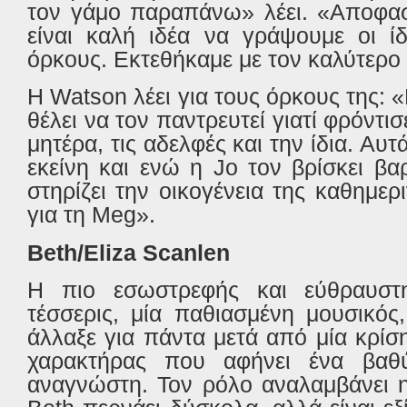
τον γάμο παραπάνω» λέει. «Αποφασί
είναι καλή ιδέα να γράψουμε οι ίδ
όρκους. Εκτεθήκαμε με τον καλύτερο
Η
Watson
λέει για τους όρκους της: 
θέλει να τον παντρευτεί γιατί φρόντισ
μητέρα, τις αδελφές και την ίδια. Αυτ
εκείνη και ενώ η
Jo
τον βρίσκει βα
στηρίζει την οικογένεια της καθημερ
για τη
Meg
».
Beth
/
Eliza
Scanlen
Η πιο εσωστρεφής και εύθραυστ
τέσσερις, μία παθιασμένη μουσικός
άλλαξε για πάντα μετά από μία κρίση
χαρακτήρας που αφήνει ένα βαθ
αναγνώστη. Τον ρόλο αναλαμβάνει