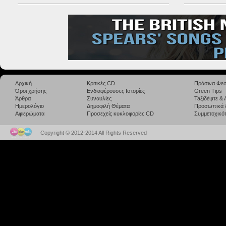
Αρχική
Κριτικές CD
Πράσινα Φεσ
Όροι χρήσης
Ενδιαφέρουσες Ιστορίες
Green Tips
Άρθρα
Συναυλίες
Taξιδέψτε &
Ημερολόγιο
Δημοφιλή Θέματα
Προσωπικά 
Αφιερώματα
Προσεχείς κυκλοφορίες CD
Συμμετοχικότ
Copyright © 2012-2014 All Rights Reserved