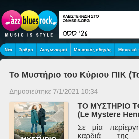
Νέα
Άρθρα
Διαγωνισμοί
Μουσικός οδηγός
Μουσικό τ
Το Μυστήριο του Κύριου ΠΙΚ (Τα
Δημοσιεύτηκε 7/1/2021 10:34
ΤΟ ΜΥΣΤΗΡΙΟ Τ
(
Le
Mystere
Henr
Σε μία περίεργ
καρδιά της 