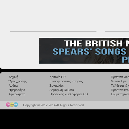
Αρχική
Κριτικές CD
Πράσινα Φεσ
Όροι χρήσης
Ενδιαφέρουσες Ιστορίες
Green Tips
Άρθρα
Συναυλίες
Taξιδέψτε &
Ημερολόγιο
Δημοφιλή Θέματα
Προσωπικά 
Αφιερώματα
Προσεχείς κυκλοφορίες CD
Συμμετοχικότ
Copyright © 2012-2014 All Rights Reserved