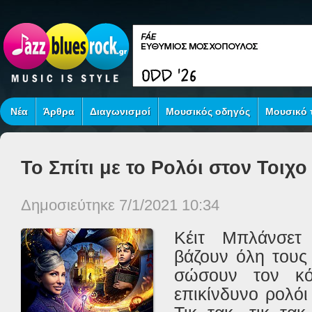
Νέα
Άρθρα
Διαγωνισμοί
Μουσικός οδηγός
Μουσικό τ
Το Σπίτι με το Ρολόι στον Τοιχο 
Δημοσιεύτηκε 7/1/2021 10:34
Κέιτ Μπλάνσετ
βάζουν όλη τους 
σώσουν τον κ
επικίνδυνο ρολόι