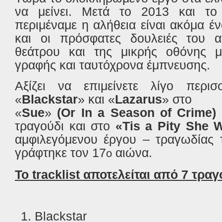
να μείνει. Μετά το 2013 και το
περιμέναμε η αλήθεια είναι ακόμα έ
και οι πρόσφατες δουλειές του 
θεάτρου και της μικρής οθόνης μα
γραφής και ταυτόχρονα έμπνευσης.
Αξίζει να επιμείνετε λίγο περι
«
Blackstar
» και «
Lazarus
» στο
«
Sue
»
(Or In a Season of Crime)
τραγούδι και στο
«
Tis
a
Pity
She
αμφιλεγόμενου έργου – τραγωδίας
γράφτηκε τον 17
αιώνα.
ο
Το
tracklist
αποτελείται από 7 τραγ
Blackstar