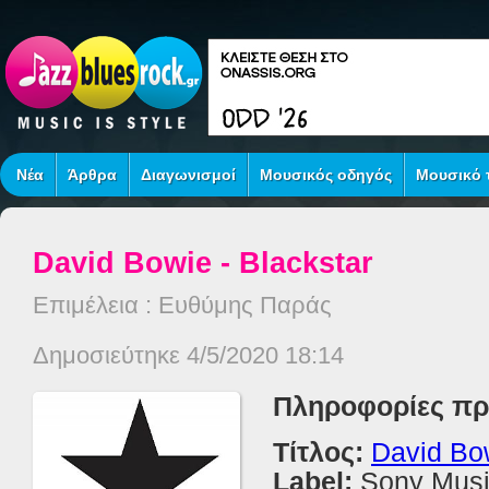
Νέα
Άρθρα
Διαγωνισμοί
Μουσικός οδηγός
Μουσικό τ
David Bowie - Blackstar
Επιμέλεια : Ευθύμης Παράς
Δημοσιεύτηκε 4/5/2020 18:14
Πληροφορίες πρ
Τίτλος:
David Bow
Label:
Sony Mus