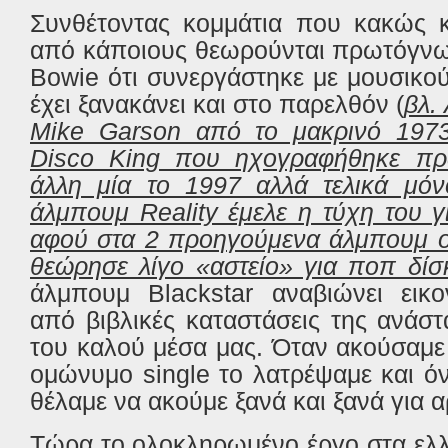
Συνθέτοντας κομμάτια που κακώς 
από κάποιους θεωρούνται πρωτόγνω
Bowie
ότι συνεργάστηκε με μουσικο
έχει ξανακάνει και στο παρελθόν (
βλ.
Mike Garson από το μακρινό 1973
Disco King που ηχογραφήθηκε πρ
άλλη μία το 1997 αλλά τελικά μόν
άλμπουμ Reality έμελε η τύχη του 
αφού στα 2 προηγούμενα άλμπουμ ο
θεώρησε λίγο «αστείο» για ποπ δίσ
άλμπουμ
Blackstar
αναβιώνει εικο
από βιβλικές καταστάσεις της ανάσ
του καλού μέσα μας. Όταν ακούσαμε
ομώνυμο
single
το λατρέψαμε και ό
θέλαμε να ακούμε ξανά και ξανά για α
Τώρα το ολοκληρωμένο έργο στα ελλ