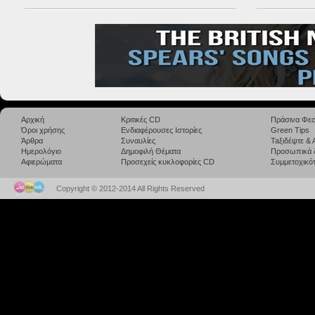
Αρχική
Κριτικές CD
Πράσινα Φεσ
Όροι χρήσης
Ενδιαφέρουσες Ιστορίες
Green Tips
Άρθρα
Συναυλίες
Taξιδέψτε &
Ημερολόγιο
Δημοφιλή Θέματα
Προσωπικά 
Αφιερώματα
Προσεχείς κυκλοφορίες CD
Συμμετοχικότ
Copyright © 2012-2014 All Rights Reserved