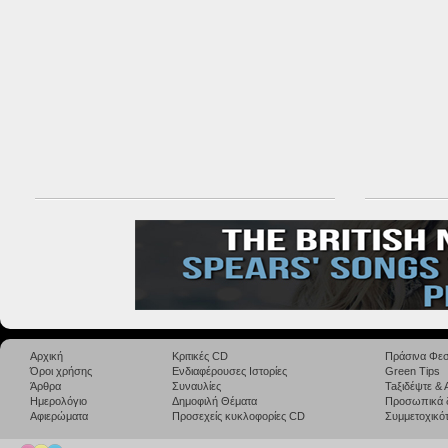
Αρχική
Κριτικές CD
Πράσινα Φεσ
Όροι χρήσης
Ενδιαφέρουσες Ιστορίες
Green Tips
Άρθρα
Συναυλίες
Taξιδέψτε &
Ημερολόγιο
Δημοφιλή Θέματα
Προσωπικά 
Αφιερώματα
Προσεχείς κυκλοφορίες CD
Συμμετοχικότ