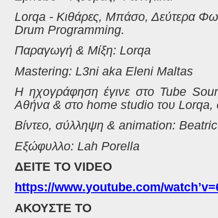
Lorqa - Κιθάρες, Μπάσο, Δεύτερα Φων
Drum Programming.
Παραγωγή
&
Μίξη
: Lorqa
Mastering: L3ni aka Eleni Maltas
Η ηχογράφηση έγινε στο
Tube Soun
Αθήνα
&
στο
home studio
του
Lorqa,
Βίντεο
,
σύλληψη
& animation: Beatri
Εξώφυλλο
: Lah Porella
ΔΕΙΤΕ ΤΟ
VIDEO
https
://
www
.
youtube
.
com
/
watch
ʼ
v
=
ΑΚΟΥΣΤΕ ΤΟ