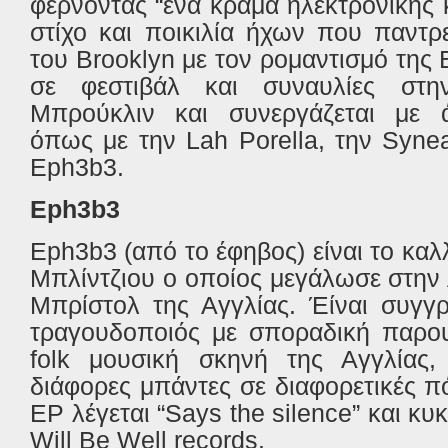
φέρνοντας “ένα κράμα ηλεκτρονικής κ
στίχο και ποικιλία ήχων που παντ
του Brooklyn με τον ρομαντισμό της 
σε φεστιβάλ και συναυλίες στ
Μπρούκλιν και συνεργάζεται με ά
όπως με την Lah Porella, την Syne
Eph3b3.
Eph3b3
Eph3b3 (από το έφηβος) είναι το καλ
Μπλίντζιου ο οποίος μεγάλωσε στην 
Μπρίστολ της Αγγλίας. Έίναι συγγρ
τραγουδοποιός με σποραδική παρουσ
folk μουσική σκηνή της Αγγλίας, 
διάφορες μπάντες σε διαφορετικές π
EP
λέγεται “
Says the silence
” και κ
Will Be Well records
.