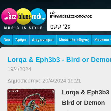
Νέα
Άρθρα
Διαγωνισμοί
Μουσικός οδηγός
Μουσικό τ
Lorqa & Eph3b3 - Bird or Demo
19/4/2024
Δημοσιεύτηκε 20/4/2024 19:21
Lorqa
&
Eph
3
b
3
Bird or Demon