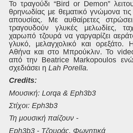
Το τραγούδι “Bird or Demon” λειτο
θρηνωδίας με θεματικό γνώμονα τις
απουσίας. Με αυθαίρετες στρώσε
τραγουδούν γλυκές μελωδίες, τ
χαρωπό τζουρά να γαργαρίζει αεράτο
γλυκό, μελαγχολικό και ορεξάτο. 
Αθήνα και στο Μπρούκλιν.
To vide
από την
Beatrice Markopoulos
ενώ 
σχεδιάσει η
Lah Porella
.
C
redits:
Μουσική: Lorqa & Eph3b3
Στίχοι: Eph3b3
Τη μουσική παίζουν -
Eph3b3 - Τζουράς, Φωνητικά