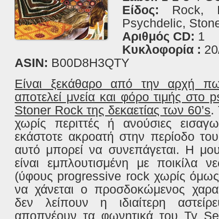
Είδος:
Rock, Pr
Psychdelic, Ston
Αριθμός CD:
1
Κυκλοφορία :
20
ASIN:
B00D8H3QTY
Είναι ξεκάθαρο από την αρχή πω
αποτελεί μνεία και φόρο τιμής στο p
Stoner Rock της δεκαετίας των 60’s
.
χωρίς περιττές ή ανούσιες εισαγω
εκάστοτε ακροατή στην περίοδο του
αυτό μπορεί να συνεπάγεται. Η μο
είναι εμπλουτισμένη με ποικίλα νε
(ύφους progressive rock χωρίς όμως
να χάνεται ο προσδοκώμενος χαρα
δεν λείπουν η ιδιαίτερη αστείρ
αποπνέουν τα φωνητικά του Ty Se