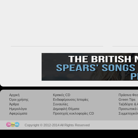
Αρχική
Κριτικές CD
Πράσινα Φεσ
Όροι χρήσης
Ενδιαφέρουσες Ιστορίες
Green Tips
Άρθρα
Συναυλίες
Taξιδέψτε &
Ημερολόγιο
Δημοφιλή Θέματα
Προσωπικά 
Αφιερώματα
Προσεχείς κυκλοφορίες CD
Συμμετοχικότ
Copyright © 2012-2014 All Rights Reserved