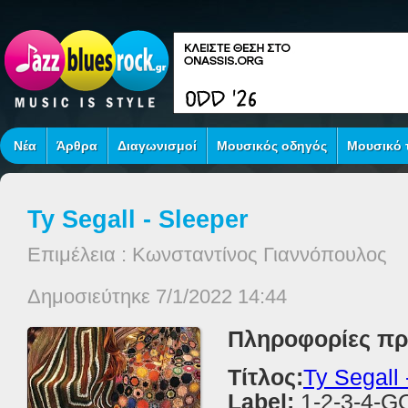
Νέα
Άρθρα
Διαγωνισμοί
Μουσικός οδηγός
Μουσικό τ
Ty Segall - Sleeper
Επιμέλεια : Κωνσταντίνος Γιαννόπουλος
Δημοσιεύτηκε 7/1/2022 14:44
Πληροφορίες πρ
Τίτλος:
Ty Segall 
Label:
1-2-3-4-G