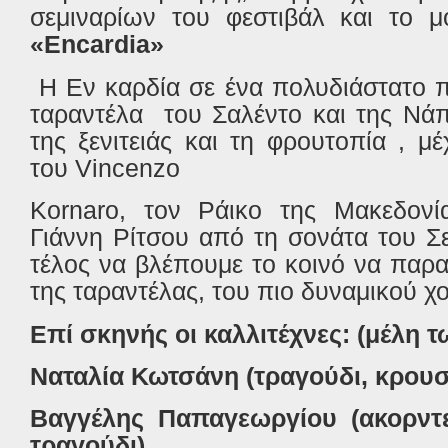
σεμιναρίων του φεστιβάλ και το μ
«
Encardia
»
H
Εν καρδία σε ένα πολυδιάστατο 
ταραντέλα
του Σαλέντο και της Νάπ
της ξενιτειάς και τη φρουτοπία , μ
του
Vincenzo
Kornaro
, τον Ράικο της Μακεδονία
Γιάννη Ρίτσου από τη σονάτα του Σ
τέλος να βλέπουμε το κοινό να παρ
της ταραντέλας, του πιο δυναμικού χ
Επί σκηνής οι καλλιτέχνες: (μέλη 
Ναταλία Κωτσάνη (τραγούδι, κρουσ
B
αγγέλης Παπαγεωργίου (ακορντ
τραγούδι)