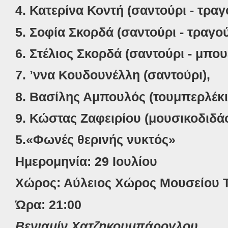
4. Κατερίνα Κοντή (σαντούρι - τραγ
5. Σοφία Σκορδά (σαντούρι - τραγού
6. Στέλιος Σκορδά (σαντούρι - μπου
7. ʼννα Κουδουνέλλη (σαντούρι),
8. Βασίλης Αμπουλός (τουμπερλέκι
9. Κώστας Ζαφειρίου (μουσικοδιδά
5.«Φωνές θερινής νυκτός»
Ημερομηνία: 29 Ιουλίου
Χώρος: Αύλειος Χώρος Μουσείου
Ώρα: 21:00
Βενιαμίν Χατζηκουμπάρογλου