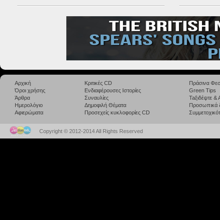
Αρχική
Κριτικές CD
Πράσινα Φεσ
Όροι χρήσης
Ενδιαφέρουσες Ιστορίες
Green Tips
Άρθρα
Συναυλίες
Taξιδέψτε &
Ημερολόγιο
Δημοφιλή Θέματα
Προσωπικά 
Αφιερώματα
Προσεχείς κυκλοφορίες CD
Συμμετοχικότ
Copyright © 2012-2014 All Rights Reserved