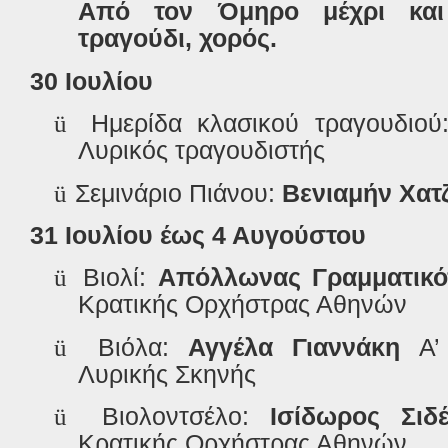
Από τον Όμηρο μέχρι και 
τραγούδι, χορός.
30 Ιουλίου
ü
Ημερίδα κλασικού τραγουδιού
Λυρικός τραγουδιστής
ü
Σεμινάριο Πιάνου:
Βενιαμήν Χα
31 Ιουλίου έως 4 Αυγούστου
ü
Βιολί:
Απόλλωνας Γραμματικ
Κρατικής Ορχήστρας Αθηνών
ü
Βιόλα:
Αγγέλα Γιαννάκη
Α’
Λυρικής Σκηνής
ü
Βιολοντσέλο:
Ισίδωρος Σι
Κρατικής Ορχήστρας Αθηνών