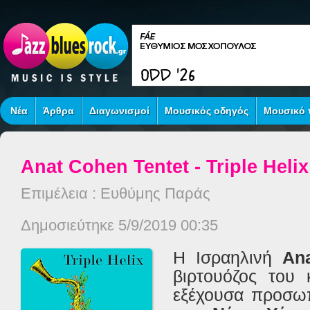
Νέα
Άρθρα
Διαγωνισμοί
Μουσικός οδηγός
Μουσικό τ
Anat Cohen Tentet - Triple Helix
Επιμέλεια : Ευθύμης Παράς
Δημοσιεύτηκε 5/9/2019 00:35
Η Ισραηλινή
An
βιρτουόζος του κ
εξέχουσα προσωπ