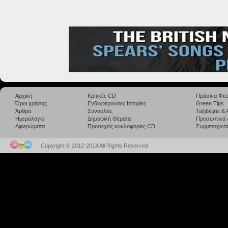
Αρχική
Κριτικές CD
Πράσινα Φεσ
Όροι χρήσης
Ενδιαφέρουσες Ιστορίες
Green Tips
Άρθρα
Συναυλίες
Taξιδέψτε &
Ημερολόγιο
Δημοφιλή Θέματα
Προσωπικά 
Αφιερώματα
Προσεχείς κυκλοφορίες CD
Συμμετοχικότ
Copyright © 2012-2014 All Rights Reserved