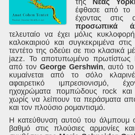
της
Νέας Υόρκ
έφθασε από τ
έχοντας στις 
προσωπικά 
τελευταίο να έχει μόλις κυκλοφορή
καλοκαιριού και συγκεκριμένα στις
τεντέτο της οδεύει σε πιο κλασικά μ
jazz.
Το αποτυπωμένο πρωτίστως
από τον
George Gershwin
,
αυτό τ
κυμαίνεται από
το
σόλο κλαριν
αφαιρετικό ιμπρεσιονισμό
,
έχοντ
ηχοχρώματα πομπώδους
rock και
χωρίς να λείπουν τα περάσματα απ
και τον πλούσιο ρομαντισμό.
Η κατεύθυνση αυτού του άλμπουμ ο
βαθμό στις πλούσιες αρμονίες και