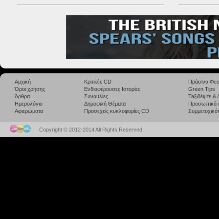
Αρχική
Κριτικές CD
Πράσινα Φεσ
Όροι χρήσης
Ενδιαφέρουσες Ιστορίες
Green Tips
Άρθρα
Συναυλίες
Taξιδέψτε &
Ημερολόγιο
Δημοφιλή Θέματα
Προσωπικά 
Αφιερώματα
Προσεχείς κυκλοφορίες CD
Συμμετοχικότ
Copyright © 2012-2014 All Rights Reserved