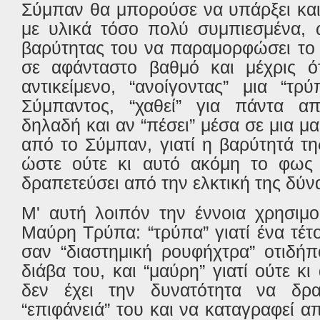
Σύμπαν θα μπορούσε να υπάρξει και
με υλικά τόσο πολύ συμπιεσμένα, 
βαρύτητας του να παραμορφώσει το
σε αφάνταστο βαθμό και μέχρις ό
αντικείμενο, “ανοίγοντας” μια “τ
Σύμπαντος, “χαθεί” για πάντα απ
δηλαδή και αν “πέσει” μέσα σε μια μ
από το Σύμπαν, γιατί η βαρύτητά τη
ώστε ούτε κι αυτό ακόμη το φως
δραπετεύσει από την ελκτική της δύν
Μ' αυτή λοιπόν την έννοια χρησιμο
Mαύρη Tρύπα: “τρύπα” γιατί ένα τέτο
σαν “διαστημική ρουφήχτρα” οτιδήπ
διάβα του, και “μαύρη” γιατί ούτε κ
δεν έχει την δυνατότητα να δρα
“επιφάνειά” του και να καταγραφεί α