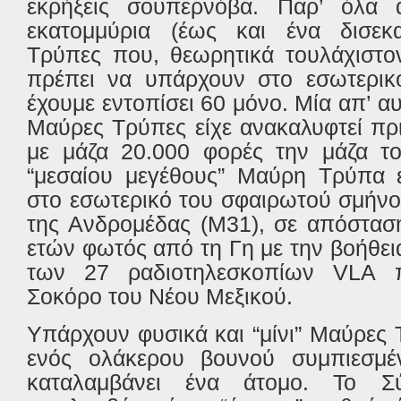
εκρήξεις σουπερνόβα. Παρ’ όλα 
εκατομμύρια (έως και ένα δισεκ
Τρύπες που, θεωρητικά τουλάχιστον
πρέπει να υπάρχουν στο εσωτερικό
έχουμε εντοπίσει 60 μόνο. Μία απ’ αυ
Μαύρες Τρύπες είχε ανακαλυφτεί πρ
με μάζα 20.000 φορές την μάζα το
“μεσαίου μεγέθους” Μαύρη Τρύπα εί
στο εσωτερικό του σφαιρωτού σμήνο
της Ανδρομέδας (Μ31), σε απόστασ
ετών φωτός από τη Γη με την βοήθε
των 27 ραδιοτηλεσκοπίων VLA π
Σοκόρο του Νέου Μεξικού.
Υπάρχουν φυσικά και “μίνι” Mαύρες 
ενός ολάκερου βουνού συμπιεσμ
καταλαμβάνει ένα άτομο. Το Σ