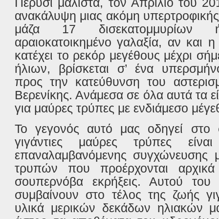
Πέρυσι μάλιστα, τον Απρίλιο του 2
ανακάλυψη μιας ακόμη υπερτροφική
μάζα 17 δισεκατομμυρίων 
αραιοκατοικημένο γαλαξία, αν και
κατέχει το ρεκόρ μεγέθους μέχρι σήμ
ήλιων, βρίσκεται σ’ ένα υπερσμήν
προς την κατεύθυνση του αστερισ
Βερενίκης. Ανάμεσα σε όλα αυτά τα ε
για μαύρες τρύπες με ενδιάμεσο μέγε
Το γεγονός αυτό μας οδηγεί στο 
γιγάντιες μαύρες τρύπες είνα
επαναλαμβανόμενης συγχώνευσης 
τρυπών που προέρχονται αρχικά 
σουπερνόβα εκρήξεις. Αυτού του ε
συμβαίνουν στο τέλος της ζωής γι
υλικά μερικών δεκάδων ηλιακών μα