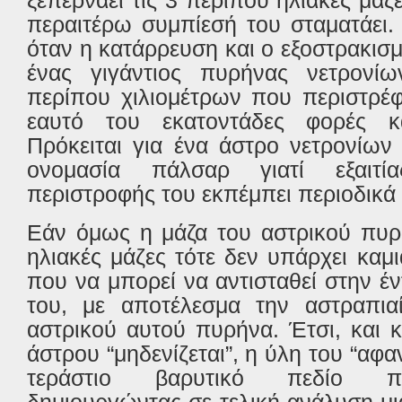
ξεπερνάει τις 3 περίπου ηλιακές μάζ
περαιτέρω συμπίεσή του σταματάει.
όταν η κατάρρευση και ο εξοστρακισμ
ένας γιγάντιος πυρήνας νετρονί
περίπου χιλιομέτρων που περιστρέ
εαυτό του εκατοντάδες φορές κά
Πρόκειται για ένα άστρο νετρονίων
ονομασία πάλσαρ γιατί εξαιτί
περιστροφής του εκπέμπει περιοδικά
Εάν όμως η μάζα του αστρικού πυρή
ηλιακές μάζες τότε δεν υπάρχει κα
που να μπορεί να αντισταθεί στην έ
του, με αποτέλεσμα την αστραπια
αστρικού αυτού πυρήνα. Έτσι, και 
άστρου “μηδενίζεται”, η ύλη του “αφα
τεράστιο βαρυτικό πεδίο πο
δημιουργώντας σε τελική ανάλυση μ