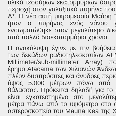
υλικά τεσσάρων εκατομμυρίων άστρω
περιοχή στον γαλαξιακό πυρήνα που
Α*. Η νέα αυτή μικρομεσαία Μαύρη 
ήταν ο πυρήνας ενός νάνου γ
ενσωματώθηκε στον μεγαλύτερο δικ
από πολλά δισεκατομμύρια χρόνια.
Η ανακάλυψη έγινε με την βοήθεια
των δεκάδων ραδιοτηλεσκοπίων AL
Millimeter/sub-millimeter Array) 
έρημο Atacama των Χιλιανών Άνδεων
πλέον δυσπρόσιτες και άνυδρες περι
ύψος 5.000 μέτρων πάνω από τ
θάλασσας. Πρόκειται δηλαδή για το
είναι εγκατεστημένο στο μεγαλύτ
μέτρα πάνω από το υψόμετρο στο ο
αστεροσκοπεία του Mauna Kea της 