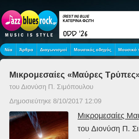
Νέα
Άρθρα
Διαγωνισμοί
Μουσικός οδηγός
Μουσικό τ
Μικρομεσαίες «Μαύρες Τρύπες
του Διονύση Π. Σιμόπουλου
Δημοσιεύτηκε 8/10/2017 12:09
Μικρομεσαίες Μα
του Διονύση Π. 