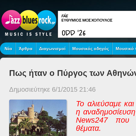
Νέα
Άρθρα
Διαγωνισμοί
Μουσικός οδηγός
Μουσικό τ
Πως ήταν ο Πύργος των Αθηνώ
Δημοσιεύτηκε 6/1/2015 21:46
Το αλιεύσαμε και 
η αναδημοσίευση
News
247 που α
θέματα.