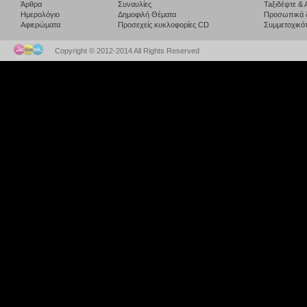
Άρθρα
Συναυλίες
Taξιδέψτε &
Ημερολόγιο
Δημοφιλή Θέματα
Προσωπικά 
Αφιερώματα
Προσεχείς κυκλοφορίες CD
Συμμετοχικότ
Copyright © 2012-2014 All Rights Reserved