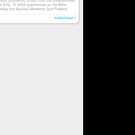
λους μουσικούς τη jazz που τον αποκαλούσαν
e King. Το 1950 εμφανίστηκε με την Billie
liday στο θρυλικό Monterey Jazz Festival.
περισσότερα >