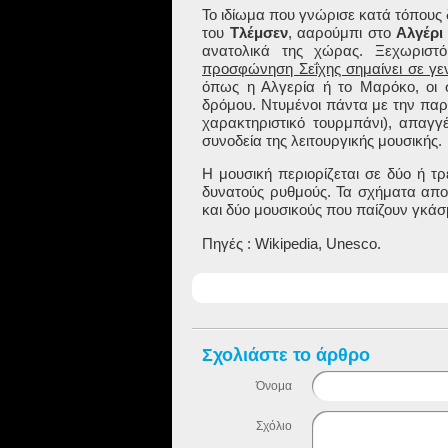
Το ιδίωμα που γνώρισε κατά τόπους 
του
Τλέμσεν
, ααρούμπι στο
Αλγέρι
ανατολικά της χώρας. Ξεχωριστό
προσφώνηση Σεΐχης σημαίνει σε γεν
όπως η Αλγερία ή το Μαρόκο, οι σ
δρόμου. Ντυμένοι πάντα με την παρ
χαρακτηριστικό τουρμπάνι), απαγγέ
συνοδεία της λειτουργικής μουσικής.
Η μουσική περιορίζεται σε δύο ή τ
δυνατούς ρυθμούς. Τα σχήματα απο
και δύο μουσικούς που παίζουν γκά
Πηγές : Wikipedia, Unesco.
Σχολιάστε το άρθρο
Όνομα
Σχόλιο