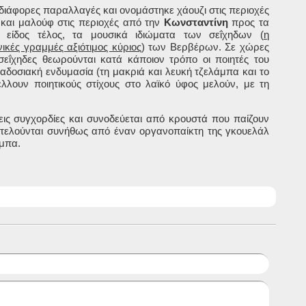
διάφορες παραλλαγές και ονομάστηκε χάουζι στις περιοχές
και μαλούφ στις περιοχές από την
Κωνσταντίνη
προς τα
 είδος τέλος, τα μουσικά ιδιώματα των σεΐχηδων (
η
ικές γραμμές αξιότιμος κύριος
) των Βερβέρων. Σε χώρες
εΐχηδες θεωρούνται κατά κάποιον τρόπο οι ποιητές του
αδοσιακή ενδυμασία (τη μακριά και λευκή τζελάμπα και το
λλουν ποιητικούς στίχους στο λαϊκό ύφος μελούν, με τη
ρεις συγχορδίες και συνοδεύεται από κρουστά που παίζουν
τελούνται συνήθως από έναν οργανοπαίκτη της γκουελάλ
σμπα.