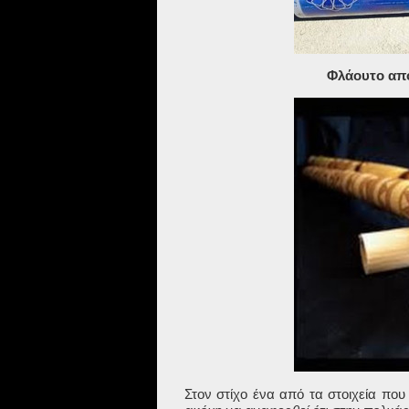
Φλάουτο απ
Στον στίχο ένα από τα στοιχεία που