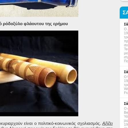
Σ
ό ρόδοξύλο φλάουτου της ερήμου
Σά
Ο 
19
τρ
πρ
συ
Te
μι
στ
Πα
Σά
Ο 
19
τρ
Wo
Fr
Σά
Ο 
Be
Υό
ja
 κυριαρχούν είναι ο πολιτικό-κοινωνικός σχολιασμός.
Αξίζει
19