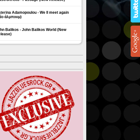
terina Adamopoulou - We ll meet again
έο άλμπουμ)
hn Balikos - John Balikos World (New
lease)
ΗΜΟΦΙΛΗ ΘΕΜΑΤΑ