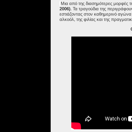
Μια από της διασημότερες μορφές 
2006)
. Τα τραγούδια της περιγράφου
εστιάζοντας στον καθημερινό αγώνα τ
αλκοόλ, της φιλίας και της πραγματι