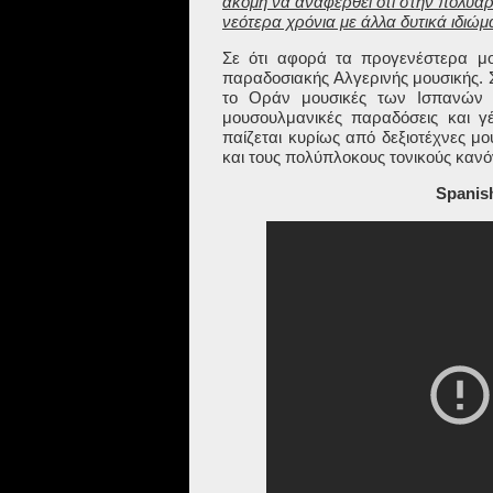
ακόμη να αναφερθεί ότι στην πολυάρ
νεότερα χρόνια με άλλα δυτικά ιδιώ
Σε ότι αφορά τα προγενέστερα μ
παραδοσιακής Αλγερινής μουσικής. 
το Οράν μουσικές των Ισπανών (ι
μουσουλμανικές παραδόσεις και 
παίζεται κυρίως από δεξιοτέχνες μ
και τους πολύπλοκους τονικούς καν
Spanish