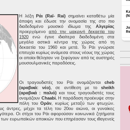
Ka
Η
λέξη
Ράι
(Raï- Rai)
σημαίνει καταθέτω μία
(Ν
άποψη
και έδωσε την ονομασία της στο πιο
διαδεδομένο μουσικό ιδίωμα της
Αλγερίας
Jo
προερχόμενο
από την μακρινή δεκαετία του
Re
1920
ενώ έγινε ιδιαίτερα διαδεδομένη στα
μεγάλα αστικά κέντρα της χώρας από τη
δεκαετία του 1960 και μετά. Το Ράι γνώρισε
επιτυχία κυρίως ανάμεσα στους νέους της χώρας
οι οποίοι θέλησαν να ξεφύγουν από τις αυστηρές
μουσουλμανικές παραδόσεις.
Οι τραγουδιστές του Ράι ονομάζονται
cheb
(αραβικά: νέο)
, σε αντίθεση με το
sheikh
(αραβικά : παλιό)
και τους τραγουδιστές τους
ονομάζουν
Chaabi.
Η παράδοση προέκυψε στην
πόλη του
Οράν
, κυρίως μεταξύ των φτωχών.
υς άντρες, μέχρι τα τέλη του 20ου αιώνα, οι γυναίκες
ργότερα. Οι στίχοι του Ράι αφορούσαν κοινωνικά ζητήματα
 των ευρωπαϊκών αποικιών που επηρέασαν τους ιθαγενείς
Δ