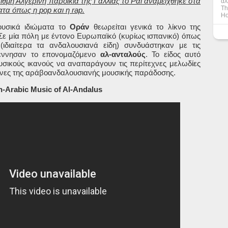
ιθμη Αλγερινή παροικία της Γαλλίας το Ράι αναμείχθηκε στα
άλ
Th
ματα όπως η
pop
και η rap.
Ho
ουσικά ιδιώματα το
Οράν
θεωρείται γενικά το λίκνο της
Σε μία πόλη με έντονο Ευρωπαϊκό (κυρίως ισπανικό) όπως
διαίτερα τα ανδαλουσιανά είδη) συνδυάστηκαν με τις
γέννησαν το επονομαζόμενο
αλ-ανταλούς
. Το είδος αυτό
ουσικούς ικανούς να αναπαράγουν τις περίτεχνες μελωδίες
όνες της αράβοανδαλουσιανής μουσικής παράδοσης.
-Arabic Music of Al-Andalus