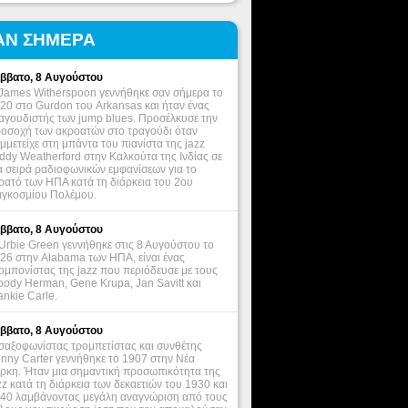
ΑΝ ΣΗΜΕΡΑ
ββατο, 8 Αυγούστου
James Witherspoon γεννήθηκε σαν σήμερα το
20 στο Gurdon του Arkansas και ήταν ένας
αγουδιστής των jump blues. Προσέλκυσε την
οσοχή των ακροατών στο τραγούδι όταν
μμετείχε στη μπάντα του πιανίστα της jazz
ddy Weatherford στην Καλκούτα της Ινδίας σε
α σειρά ραδιοφωνικών εμφανίσεων για το
ρατό των ΗΠΑ κατά τη διάρκεια του 2ου
γκοσμίου Πολέμου.
ββατο, 8 Αυγούστου
Urbie Green γεννήθηκε στις 8 Αυγούστου το
26 στην Alabama των ΗΠΑ, είναι ένας
ομπονίστας της jazz που περιόδευσε με τους
ody Herman, Gene Krupa, Jan Savitt και
ankie Carle.
ββατο, 8 Αυγούστου
σαξοφωνίστας τρομπετίστας και συνθέτης
nny Carter γεννήθηκε το 1907 στην Νέα
ρκη. Ήταν μια σημαντική προσωπικότητα της
zz κατά τη διάρκεια των δεκαετιών του 1930 και
40 λαμβάνοντας μεγάλη αναγνώριση από τους