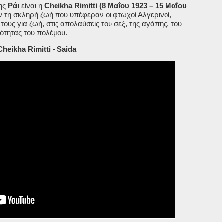
της
Ράι
είναι η
Cheikha Rimitti (8 Μαΐου 1923 – 15 Μαΐου
ν τη σκληρή ζωή που υπέφεραν οι φτωχοί Αλγερινοί,
ους για ζωή, στις απολαύσεις του σεξ, της αγάπης, του
κότητας του πολέμου.
Cheikha Rimitti - Saida