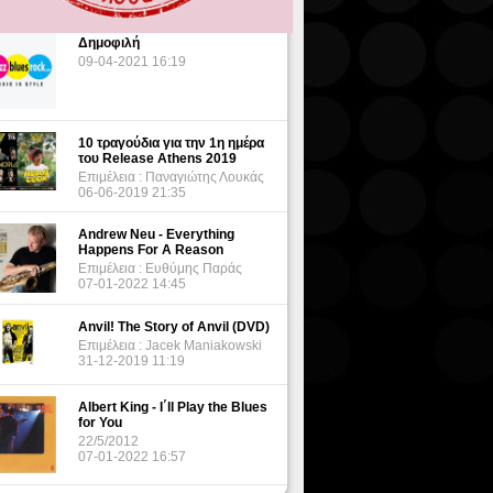
Δημοφιλή
09-04-2021 16:19
10 τραγούδια για την 1η ημέρα
του Release Athens 2019
Επιμέλεια : Παναγιώτης Λουκάς
06-06-2019 21:35
Andrew Neu - Everything
Happens For A Reason
Επιμέλεια : Ευθύμης Παράς
07-01-2022 14:45
Anvil! The Story of Anvil (DVD)
Επιμέλεια : Jacek Maniakowski
31-12-2019 11:19
Albert King - I΄ll Play the Blues
for You
22/5/2012
07-01-2022 16:57