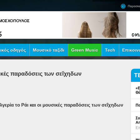
Παρασκε
ικός οδηγός
Μουσικό ταξίδι
Green Music
Tech
Επικοιν
σικές παραδόσεις των σεΐχηδων
Τ
«Ε
Θέ
λγερία
το
Ράι
και οι μουσικές
παραδόσεις
των σεΐχηδων
Πα
Συ
An
Επ
ma