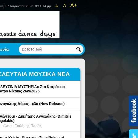
A+
A
A-
υή, 07 Αυγούστου 2026, 9:14:15 μμ
ωνία
ΕΛΕΥΤΑΙΑ ΜΟΥΣΙΚΑ ΝΕΑ
ΛΕΥΣΙΝΙΑ ΜΥΣΤΗΡΙΑ» Στο Κατράκειο
ατρο Νίκαιας 26/9/2025
ναγιώτης Δάρας - «3» (New Release)
νέντευξη - Δημήτρης Αγγελάκης (Dimitris
gelakis)
ιμέλεια : Ευθύμης Παράς
stroKristo - Passage (New Release)