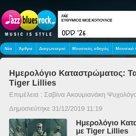
Νέα
Άρθρα
Διαγωνισμοί
Μουσικός οδηγός
Μουσικό τ
Ημερολόγιο Καταστρώματος: Ταξ
Tiger Lillies
Επιμέλεια : Σαβίνα Ακουμιανάκη Ψυχολόγ
Δημοσιεύτηκε 31/12/2019 11:19
Ημερολόγιο Κατα
με
Tiger
Lillies