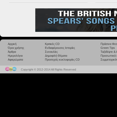
Αρχική
Κριτικές CD
Πράσινα Φεσ
Όροι χρήσης
Ενδιαφέρουσες Ιστορίες
Green Tips
Άρθρα
Συναυλίες
Taξιδέψτε &
Ημερολόγιο
Δημοφιλή Θέματα
Προσωπικά 
Αφιερώματα
Προσεχείς κυκλοφορίες CD
Συμμετοχικότ
Copyright © 2012-2014 All Rights Reserved