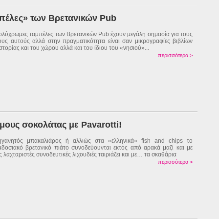
μπέλες» των Βρετανικών Pub
ολύχρωμες ταμπέλες των Βρετανικών Pub έχουν μεγάλη σημασία για τους
υς αυτούς αλλά στην πραγματικότητα είναι σαν μικρογραφίες βιβλίων
ιστορίας και του χώρου αλλά και του ίδιου του «νησιού»...
περισσότερα >
μους σοκολάτας με Pavarotti!
γανητός μπακαλιάρος ή αλλιώς στα «ελληνικά» fish and chips το
δοσιακό βρετανικό πιάτο συνοδεύουνται εκτός από αρακά μαζί και με
ς λαχταριστές συνοδευτικές λιχουδιές ταιριάζει και με… τα σκαθάρια
περισσότερα >