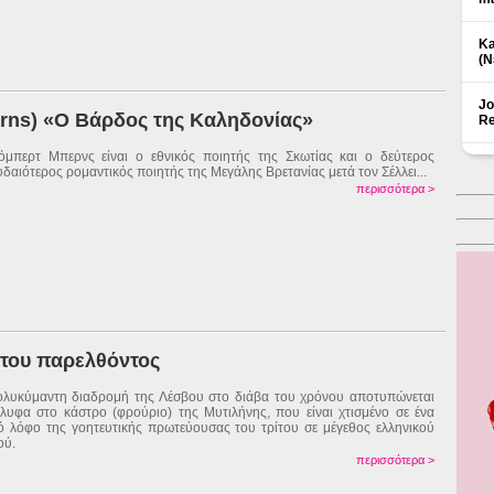
Ka
(Ν
Jo
rns) «Ο Βάρδος της Καληδονίας»
Re
μπερτ Μπερνς είναι ο εθνικός ποιητής της Σκωτίας και ο δεύτερος
δαιότερος ρομαντικός ποιητής της Μεγάλης Βρετανίας μετά τον Σέλλει...
περισσότερα >
 του παρελθόντος
λυκύμαντη διαδρομή της Λέσβου στο διάβα του χρόνου αποτυπώνεται
λυφα στο κάστρο (φρούριο) της Μυτιλήνης, που είναι χτισμένο σε ένα
ό λόφο της γοητευτικής πρωτεύουσας του τρίτου σε μέγεθος ελληνικού
ού.
περισσότερα >
Δ