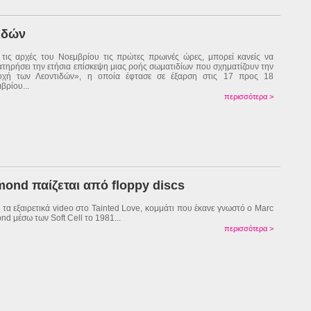
ιδών
τις αρχές του Νοεμβρίου τις πρώτες πρωινές ώρες, μπορεί κανείς να
τηρήσει την ετήσια επίσκεψη μιας ροής σωματιδίων που σχηματίζουν την
οχή των Λεοντιδών», η οποία έφτασε σε έξαρση στις 17 προς 18
βρίου...
περισσότερα >
mond παίζεται από floppy discs
ε τα εξαιρετικά video στο Tainted Love, κομμάτι που έκανε γνωστό ο Marc
nd μέσω των Soft Cell το 1981...
περισσότερα >