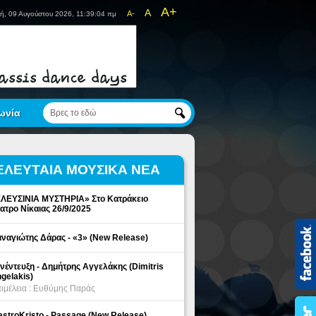
A+
A
A-
ή, 09 Αυγούστου 2026, 11:39:05 πμ
ωνία
ΕΛΕΥΤΑΙΑ ΜΟΥΣΙΚΑ ΝΕΑ
ΛΕΥΣΙΝΙΑ ΜΥΣΤΗΡΙΑ» Στο Κατράκειο
ατρο Νίκαιας 26/9/2025
ναγιώτης Δάρας - «3» (New Release)
νέντευξη - Δημήτρης Αγγελάκης (Dimitris
gelakis)
ιμέλεια : Ευθύμης Παράς
stroKristo - Passage (New Release)