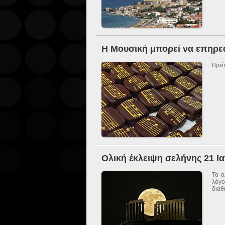
Η Μουσική μπορεί να επηρεά
Βρεί
Ολική έκλειψη σελήνης 21 Ι
Το ό
λόγο
διαθ