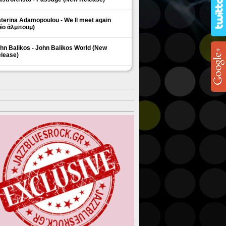
terina Adamopoulou - We ll meet again
έο άλμπουμ)
hn Balikos - John Balikos World (New
lease)
ΗΜΟΦΙΛΗ ΘΕΜΑΤΑ