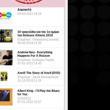
Δημοφιλή
09-04-2021 16:19
10 τραγούδια για την 1η ημέρα
του Release Athens 2019
Επιμέλεια : Παναγιώτης Λουκάς
06-06-2019 21:35
Andrew Neu - Everything
Happens For A Reason
Επιμέλεια : Ευθύμης Παράς
07-01-2022 14:45
Anvil! The Story of Anvil (DVD)
Επιμέλεια : Jacek Maniakowski
31-12-2019 11:19
Albert King - I΄ll Play the Blues
for You
22/5/2012
07-01-2022 16:57