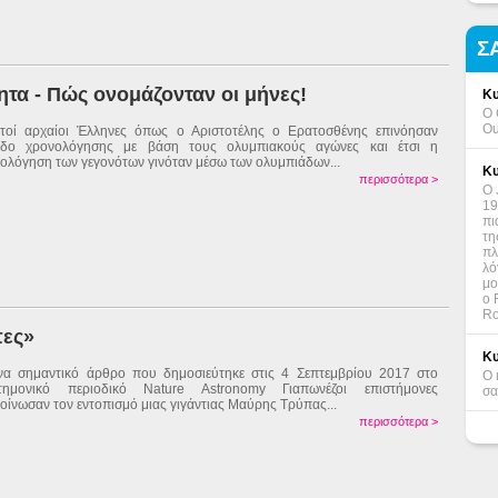
Σ
ητα - Πώς ονομάζονταν οι μήνες!
Κυ
Ο 
Ou
τοί αρχαίοι Έλληνες όπως ο Αριστοτέλης ο Ερατοσθένης επινόησαν
οδο χρονολόγησης με βάση τους ολυμπιακούς αγώνες και έτσι η
ολόγηση των γεγονότων γινόταν μέσω των ολυμπιάδων...
Κυ
περισσότερα >
Ο 
19
πι
τη
πλ
λό
μο
ο 
Ro
πες»
Κυ
να σημαντικό άρθρο που δημοσιεύτηκε στις 4 Σεπτεμβρίου 2017 στο
Ο 
στημονικό περιοδικό Nature Astronomy Γιαπωνέζοι επιστήμονες
σα
οίνωσαν τον εντοπισμό μιας γιγάντιας Μαύρης Τρύπας...
περισσότερα >