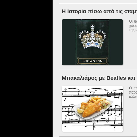
Η Ιστορία πίσω από τις «τα
Οι π
χώρο
της 
Μπακαλιάρος με Beatles και 
Ο τη
παρα
άλλε