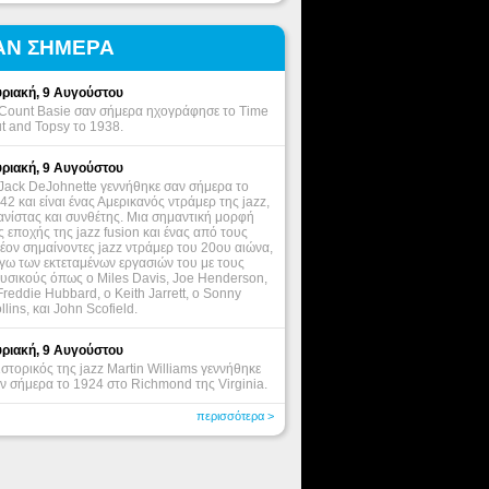
ΑΝ ΣΗΜΕΡΑ
ριακή, 9 Αυγούστου
Count Basie σαν σήμερα ηχογράφησε το Time
t and Topsy το 1938.
ριακή, 9 Αυγούστου
Jack DeJohnette γεννήθηκε σαν σήμερα το
42 και είναι ένας Αμερικανός ντράμερ της jazz,
ανίστας και συνθέτης. Μια σημαντική μορφή
ς εποχής της jazz fusion και ένας από τους
έον σημαίνοντες jazz ντράμερ του 20ου αιώνα,
γω των εκτεταμένων εργασιών του με τους
υσικούς όπως ο Miles Davis, Joe Henderson,
Freddie Hubbard, ο Keith Jarrett, o Sonny
llins, και John Scofield.
ριακή, 9 Αυγούστου
ιστορικός της jazz Martin Williams γεννήθηκε
ν σήμερα το 1924 στο Richmond της Virginia.
περισσότερα >