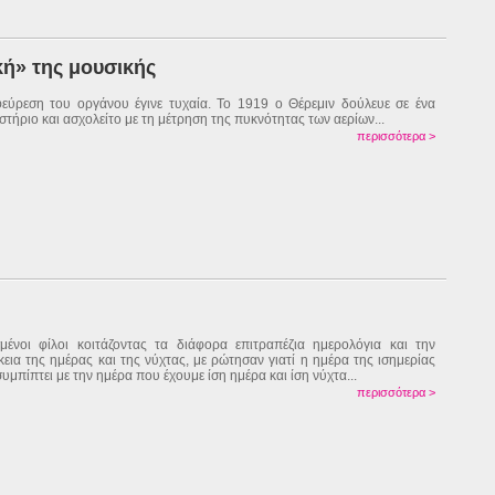
κή» της μουσικής
εύρεση του οργάνου έγινε τυχαία. Το 1919 ο Θέρεμιν δούλευε σε ένα
στήριο και ασχολείτο με τη μέτρηση της πυκνότητας των αερίων...
περισσότερα >
μένοι φίλοι κοιτάζοντας τα διάφορα επιτραπέζια ημερολόγια και την
κεια της ημέρας και της νύχτας, με ρώτησαν γιατί η ημέρα της ισημερίας
συμπίπτει με την ημέρα που έχουμε ίση ημέρα και ίση νύχτα...
περισσότερα >