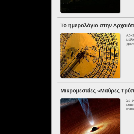
Το ημερολόγιο στην Αρχαιότ
Αρκε
μέθ
χρον
Μικρομεσαίες «Μαύρες Τρύ
Σε έ
επι
ανακ