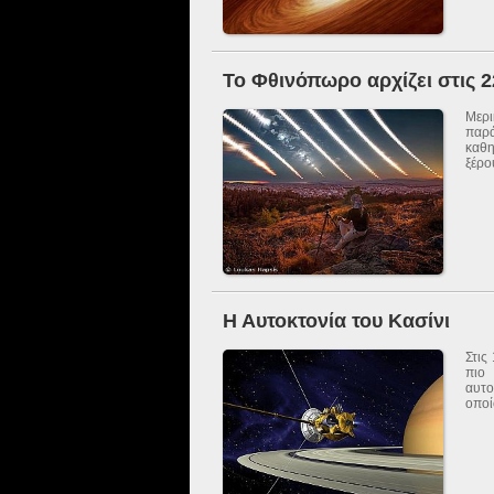
Το Φθινόπωρο αρχίζει στις 22
Μερι
παρά
καθη
ξέρου
Η Αυτοκτονία του Κασίνι
Στις
πιο
αυτο
οποί