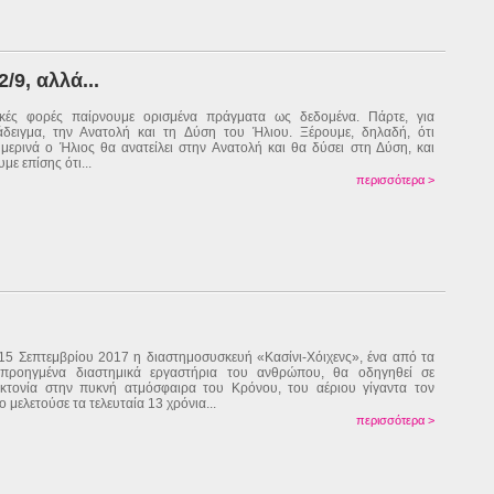
/9, αλλά...
κές φορές παίρνουμε ορισμένα πράγματα ως δεδομένα. Πάρτε, για
δειγμα, την Ανατολή και τη Δύση του Ήλιου. Ξέρουμε, δηλαδή, ότι
μερινά ο Ήλιος θα ανατείλει στην Ανατολή και θα δύσει στη Δύση, και
με επίσης ότι...
περισσότερα >
 15 Σεπτεμβρίου 2017 η διαστημοσυσκευή «Κασίνι-Χόιχενς», ένα από τα
 προηγμένα διαστημικά εργαστήρια του ανθρώπου, θα οδηγηθεί σε
κτονία στην πυκνή ατμόσφαιρα του Κρόνου, του αέριου γίγαντα τον
ο μελετούσε τα τελευταία 13 χρόνια...
περισσότερα >