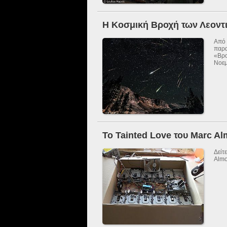
Η Κοσμική Βροχή των Λεοντ
Από 
παρα
«Βρ
Νοεμ
Το Tainted Love του Marc Al
Δείτ
Almo