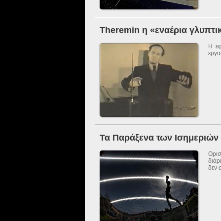
Theremin η «εναέρια γλυπτι
Η εφ
εργα
Τα Παράξενα των Ισημεριών
Ορισ
διάρ
δεν 