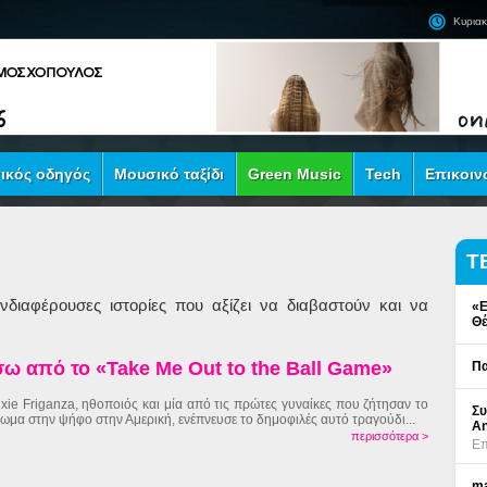
Κυριακ
ικός οδηγός
Μουσικό ταξίδι
Green Music
Tech
Επικοιν
Τ
διαφέρουσες ιστορίες που αξίζει να διαβαστούν και να
«Ε
Θέ
ίσω από το «Take Me Out to the Ball Game»
Πα
ixie Friganza, ηθοποιός και μία από τις πρώτες γυναίκες που ζήτησαν το
Συ
ίωμα στην ψήφο στην Αμερική, ενέπνευσε το δημοφιλές αυτό τραγούδι...
An
περισσότερα >
Επ
ma