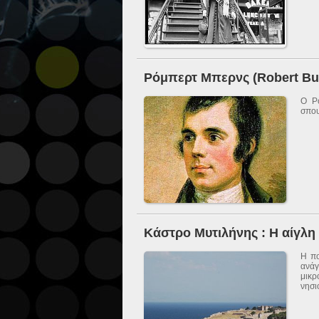
Ρόμπερτ Μπερνς (Robert Bu
O Ρό
σπου
Κάστρο Μυτιλήνης : Η αίγλη
Η πο
ανάγ
μικρ
νησι