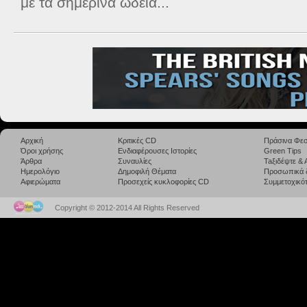
με τα σημερινά ωδεία...
Αρχική
Κριτικές CD
Πράσινα Φεσ
Όροι χρήσης
Ενδιαφέρουσες Ιστορίες
Green Tips
Άρθρα
Συναυλίες
Taξιδέψτε &
Ημερολόγιο
Δημοφιλή Θέματα
Προσωπικά 
Αφιερώματα
Προσεχείς κυκλοφορίες CD
Συμμετοχικότ
Copyright © 2012-2014 All Rights Reserved