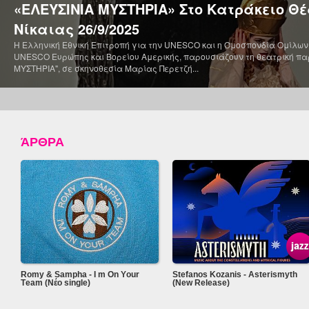
«ΕΛΕΥΣΙΝΙΑ ΜΥΣΤΗΡΙΑ» Στο Κατράκειο Θ
Νίκαιας 26/9/2025
Η Ελληνική Εθνική Επιτροπή για την UNESCO και η Ομοσπονδία Ομίλων
UNESCO Ευρώπης και Βορείου Αμερικής, παρουσιάζουν τη θεατρική π
ΜΥΣΤΗΡΙΑ", σε σκηνοθεσία Μαρίας Περετζή...
ΆΡΘΡΑ
Romy & Sampha - I m Οn Υour
Stefanos Kozanis - Asterismyth
Τeam (Νέο single)
(New Release)