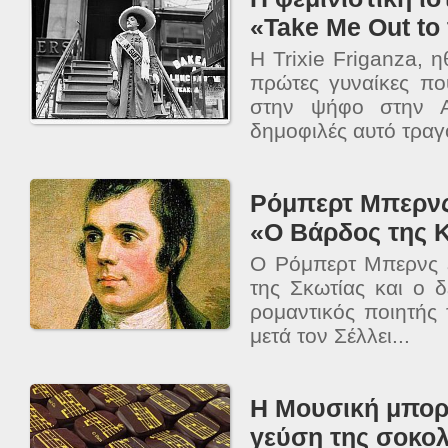
«Take Me Out to
Η Trixie Friganza, η
πρώτες γυναίκες πο
στην ψήφο στην Α
δημοφιλές αυτό τραγο
Ρόμπερτ Μπερνς
«Ο Βάρδος της 
O Ρόμπερτ Μπερνς ε
της Σκωτίας και ο 
ρομαντικός ποιητής
μετά τον Σέλλει...
Η Μουσική μπορε
γεύση της σοκολ