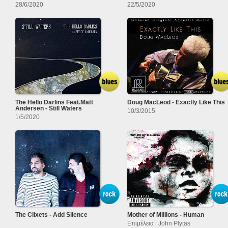
28/6/2020
22/5/2020
The Hello Darlins Feat.Matt
Doug MacLeod - Exactly Like This
Andersen - Still Waters
10/3/2015
1/5/2020
The Clixets - Add Silence
Mother of Millions - Human
Επιμέλεια : John Plytas