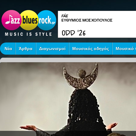
Νέα
Άρθρα
Διαγωνισμοί
Μουσικός οδηγός
Μουσικό τ