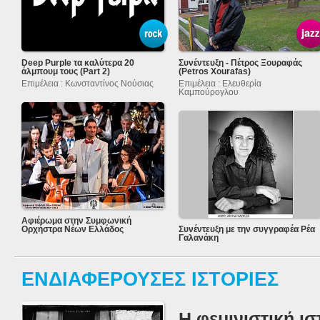
Deep Purple τα καλύτερα 20
Συνέντευξη - Πέτρος Ξουραφάς
άλμπουμ τους (Part 2)
(Petros Xourafas)
Επιμέλεια : Κωνσταντίνος Νούσιας
Επιμέλεια : Ελευθερία
Καμπούρογλου
Αφιέρωμα στην Συμφωνική
Ορχήστρα Νέων Ελλάδος
Συνέντευξη με την συγγραφέα Ρέα
Γαλανάκη
ΕΝΔΙΑΦΕΡΟΥΣΕΣ ΙΣΤΟΡΙΕΣ
Η φεμινιστική ι